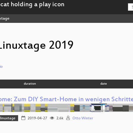
xtage
Linuxtage 2019
io
duration
date
me: Zum DIY Smart-Home in wenigen Schritt
linuxtage
2019-04-27
2.6k
Otto Winter