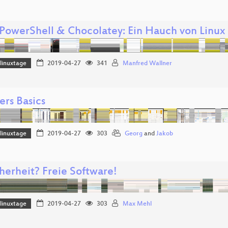
PowerShell & Chocolatey: Ein Hauch von Linux
linuxtage
2019-04-27
341
Manfred Wallner
ers Basics
linuxtage
2019-04-27
303
Georg
and
Jakob
herheit? Freie Software!
linuxtage
2019-04-27
303
Max Mehl