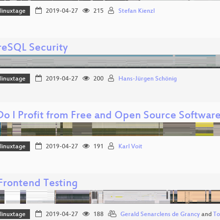
linuxtage
2019-04-27
215
Stefan Kienzl
reSQL Security
linuxtage
2019-04-27
200
Hans-Jürgen Schönig
o I Profit from Free and Open Source Softwar
linuxtage
2019-04-27
191
Karl Voit
rontend Testing
linuxtage
2019-04-27
188
Gerald Senarclens de Grancy
and
To