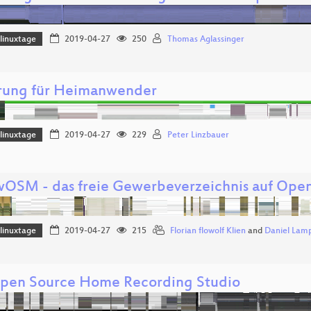
linuxtage
2019-04-27
250
Thomas Aglassinger
rung für Heimanwender
linuxtage
2019-04-27
229
Peter Linzbauer
wOSM - das freie Gewerbeverzeichnis auf Ope
linuxtage
2019-04-27
215
Florian flowolf Klien
and
Daniel Lam
pen Source Home Recording Studio