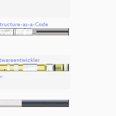
astructure-as-a-Code
twareentwickler
er