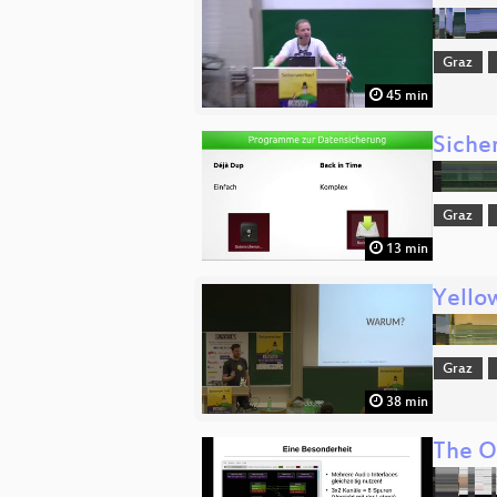
Graz
45 min
Siche
Graz
13 min
Yello
Graz
38 min
The O