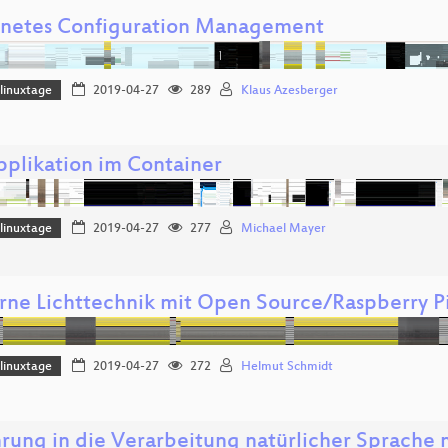
netes Configuration Management
linuxtage
2019-04-27
289
Klaus Azesberger
pplikation im Container
linuxtage
2019-04-27
277
Michael Mayer
ne Lichttechnik mit Open Source/Raspberry P
linuxtage
2019-04-27
272
Helmut Schmidt
hrung in die Verarbeitung natürlicher Sprache 