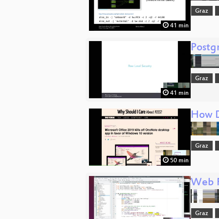
Graz
41 min
Postg
Graz
41 min
How D
Graz
50 min
Web F
Graz