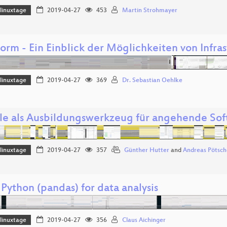
linuxtage
2019-04-27
453
Martin Strohmayer
form - Ein Einblick der Möglichkeiten von Infr
linuxtage
2019-04-27
369
Dr. Sebastian Oehlke
e als Ausbildungswerkzeug für angehende Sof
linuxtage
2019-04-27
357
Günther Hutter
and
Andreas Pötsch
Python (pandas) for data analysis
linuxtage
2019-04-27
356
Claus Aichinger