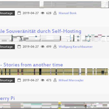
linuxtage
2019-04-27
628
Manuel Bonk
ale Souveränität durch Self-Hosting
linuxtage
2019-04-27
499
Wolfgang Kerschbaumer
- Stories from another time
linuxtage
2019-04-27
473
Mihael Mercvajler
erry Pi