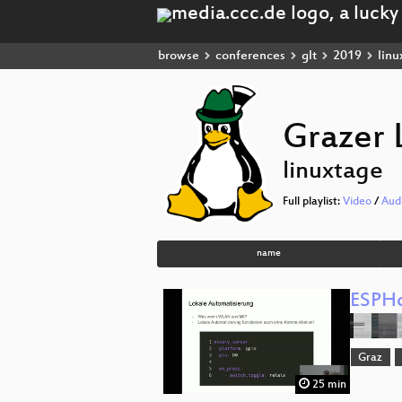
browse
conferences
glt
2019
linu
Grazer 
linuxtage
Full playlist:
Video
/
Aud
name
ESPHo
Graz
25 min