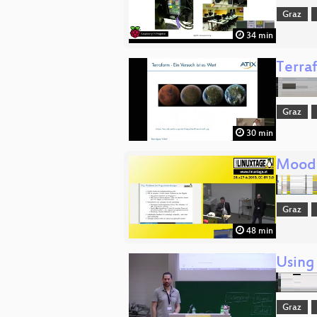
Graz
34 min
Terra
Graz
30 min
Moodl
Graz
48 min
Using 
Graz