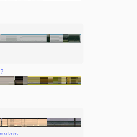
e?
maz Bevec