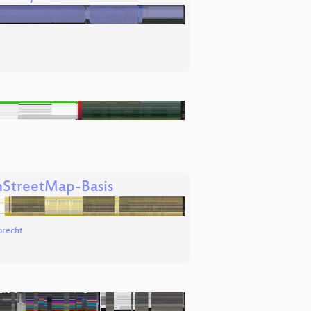
nStreetMap-Basis
precht