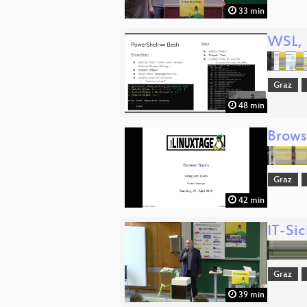
33 min
WSL, 
Graz
48 min
Brows
Graz
42 min
IT-Sic
Graz
39 min