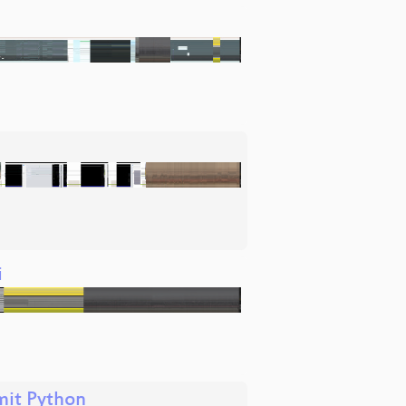
i
mit Python