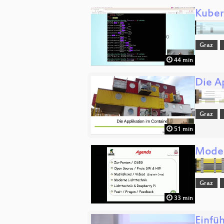
Kuber
Graz
44 min
Die A
Graz
51 min
Moder
Graz
33 min
Einfü