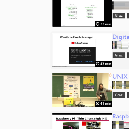
Graz
22 min
Digit
Graz
43 min
UNIX 
Graz
41 min
Raspb