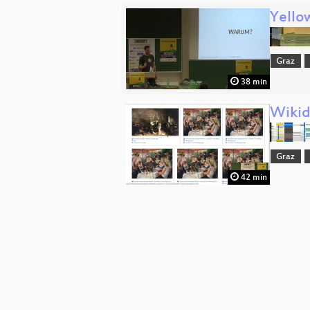
Yello
Graz
38 min
Wikid
Graz
42 min