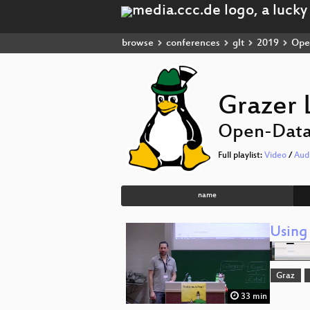
browse
conferences
glt
2019
Ope
Grazer 
Open-Dat
Full playlist:
Video
/
Aud
name
Using 
Graz
33 min