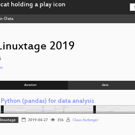
n-Data
Linuxtage 2019
a
io
duration
date
Python (pandas) for data analysis
linuxtage
2019-04-27
356
Claus Aichinger