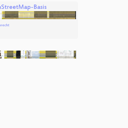
nStreetMap-Basis
precht