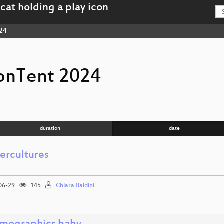
24
onTent 2024
duration
date
ercultures
06-29
145
Chiara Baldini