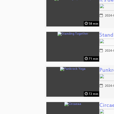
It´s 
2024-
58 min
Stand
2024-
71 min
Punkr
2024-
72 min
Circa