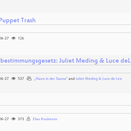
 Puppet Trash
06-27
126
tbestimmungsgesetz: Juliet Meding & Luce deL
06-27
537
„Nazis in der Sauna“
and
Juliet Meding & Luce de Lire
06-27
373
Elias Kouloures