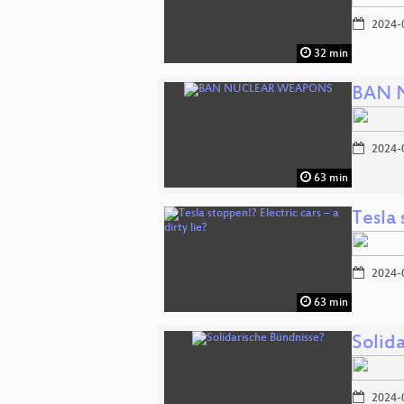
2024-
32 min
BAN 
2024-
63 min
Tesla 
2024-
63 min
Solid
2024-