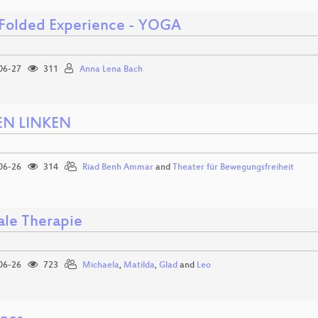
 Folded Experience - YOGA
06-27
311
Anna Lena Bach
EN LINKEN
06-26
314
Riad Benh Ammar
and
Theater für Bewegungsfreiheit
ale Therapie
06-26
723
Michaela
,
Matilda
,
Glad
and
Leo