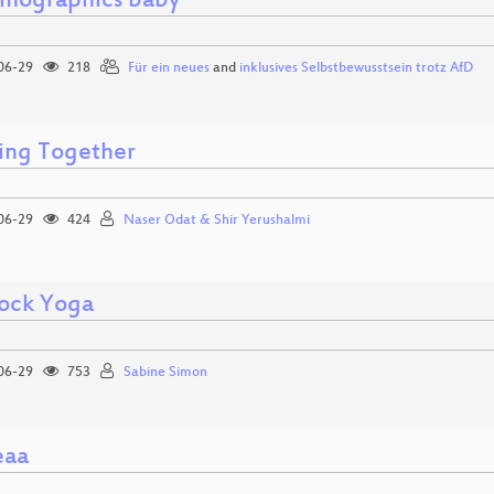
demographics baby
06-29
218
Für ein neues
and
inklusives Selbstbewusstsein trotz AfD
ing Together
06-29
424
Naser Odat & Shir Yerushalmi
ock Yoga
06-29
753
Sabine Simon
eaa