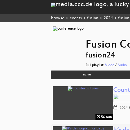
browse
events
fusion
2024
fusion
Fusion C
fusion24
Full playlist:
Video
/
Audio
name
Count
2024-
56 min