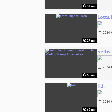
81 min
Lotta
2024-
27 min
Selbs
2024-
63 min
K.I.
2024-
65 min