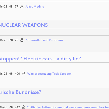
06-28
77
Juliet Meding
NUCLEAR WEAPONS
06-28
75
Atomwaffen und Pazifismus
stoppen!? Electric cars – a dirty lie?
06-28
400
Wasserbesetzung Tesla Stoppen
arische Bündnisse?
06-28
242
“Initiative Antisemitismus und Rassismus gemeinsam bekäm