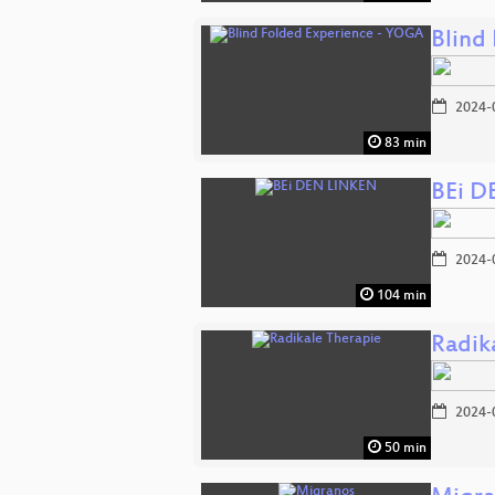
Blind
2024-
83 min
BEi D
2024-
104 min
Radik
2024-
50 min