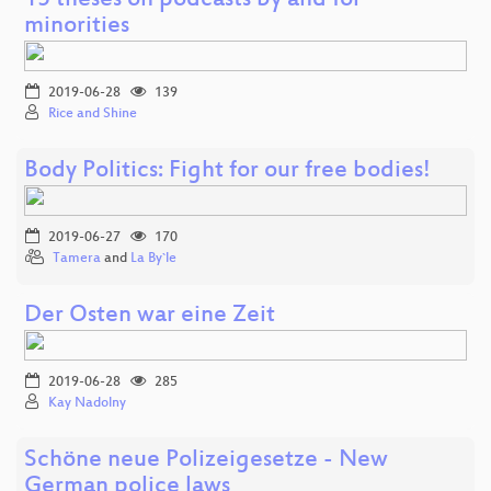
15 theses on podcasts by and for
minorities
2019-06-28
139
Rice and Shine
Body Politics: Fight for our free bodies!
2019-06-27
170
Tamera
and
La By`le
Der Osten war eine Zeit
2019-06-28
285
Kay Nadolny
Schöne neue Polizeigesetze - New
German police laws