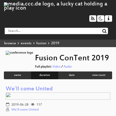
browse
events
fusion
2019
Fusion ConTent 2019
Full playlist:
Video
/
Audio
name
duration
date
view count
We´ll come United
2019-06-28
117
We´ll come United