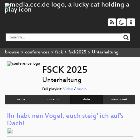
browse
conferences
fsck
fsck2025
Unterhaltung
FSCK 2025
Unterhaltung
Full playlist:
Video
/
Audio
name
duration
date
view count
Ihr habt nen Vogel, euch steig' ich auf's
Dach!