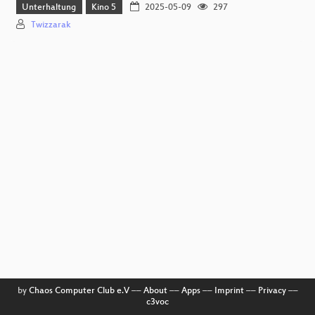
Unterhaltung
Kino 5
2025-05-09
297
Twizzarak
by
Chaos Computer Club e.V
––
About
––
Apps
––
Imprint
––
Privacy
––
c3voc