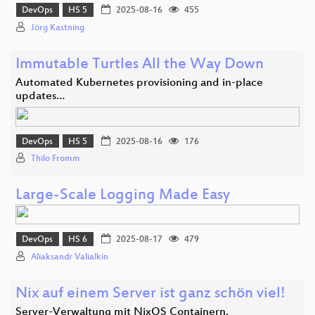
DevOps
HS 5
2025-08-16
455
Jörg Kastning
Immutable Turtles All the Way Down
Automated Kubernetes provisioning and in-place
updates…
DevOps
HS 5
2025-08-16
176
Thilo Fromm
Large-Scale Logging Made Easy
DevOps
HS 6
2025-08-17
479
Aliaksandr Valialkin
Nix auf einem Server ist ganz schön viel!
Server-Verwaltung mit NixOS Containern.