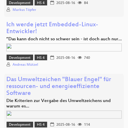
Development
HS 4
2025-08-16
84
Markus Töpfer
Ich werde jetzt Embedded-Linux-
Entwickler!
“Das kann doch nicht so schwer sein - ist doch auch nur…
Development
HS 4
2025-08-16
740
Andreas Mützel
Das Umweltzeichen "Blauer Engel" für
ressourcen- und energieeffiziente
Software
Die Kriterien zur Vergabe des Umweltzeichens und
warum es…
Development
HS 4
2025-08-16
114