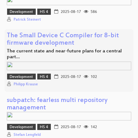
Development
HS 4
2025-08-17
586
Patrick Steinert
The Small Device C Compiler for 8-bit
firmware development
The current state and near-future plans for a central
part…
Development
HS 4
2025-08-17
102
Philipp Krause
subpatch: fearless multi repository
management
Development
HS 4
2025-08-17
142
Stefan Lengfeld