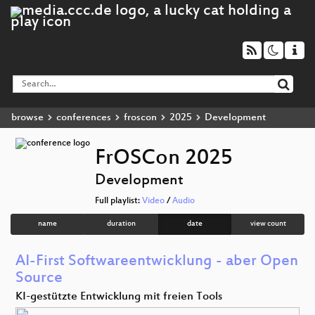
browse
conferences
froscon
2025
Development
FrOSCon 2025
Development
Full playlist:
Video
/
Audio
name
duration
date
view count
AI-First Softwareentwicklung - aber Open
Source
KI-gestützte Entwicklung mit freien Tools