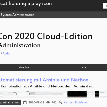
System Administration
on 2020 Cloud-Edition
Administration
/
Audio
duration
date
tomatisierung mit Ansible und NetBox
 Kombination aus Ansible und Netbox dem Admin das…
dministration
2020-08-22
742
Karsten Böddeker