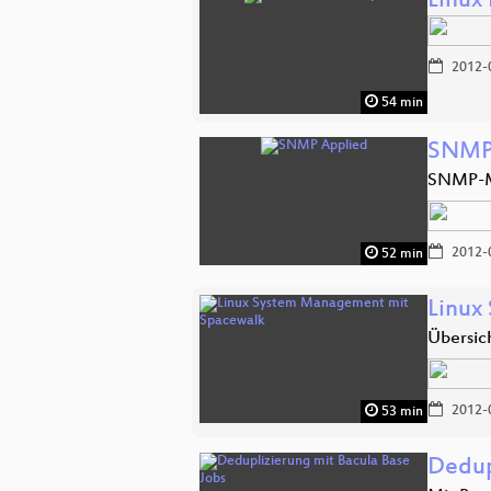
Linux
2012-
54 min
SNMP
SNMP-Mo
2012-
52 min
Linux
Übersich
2012-
53 min
Dedup