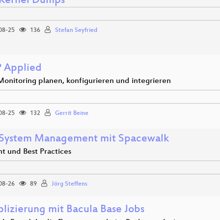
 Kernel Dumps
08-25
136
Stefan Seyfried
 Applied
nitoring planen, konfigurieren und integrieren
08-25
132
Gerrit Beine
 System Management mit Spacewalk
t und Best Practices
08-26
89
Jörg Steffens
lizierung mit Bacula Base Jobs