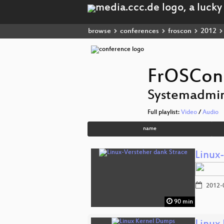
browse
conferences
froscon
2012
FrOSCon
Systemadmin
Full playlist:
Video
/
Audio
name
Linux
2012-
90 min