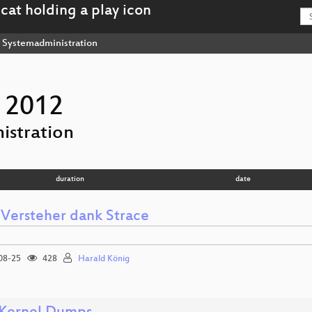
Systemadministration
 2012
istration
duration
date
-Versteher dank Strace
08-25
428
Harald König