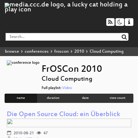
browse
conferences
froscon
2010
Cloud Computing
FrOSCon 2010
Cloud Computing
Full playlist:
Video
name
duration
date
view count
Die Open Source Cloud: ein Überblick
2010-08-21
47