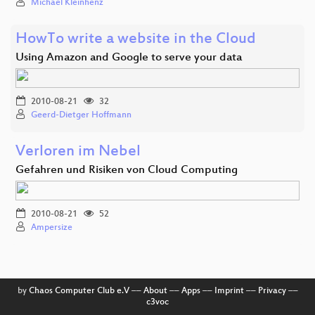
Michael Kleinhenz
HowTo write a website in the Cloud
Using Amazon and Google to serve your data
2010-08-21
32
Geerd-Dietger Hoffmann
Verloren im Nebel
Gefahren und Risiken von Cloud Computing
2010-08-21
52
Ampersize
by
Chaos Computer Club e.V
––
About
––
Apps
––
Imprint
––
Privacy
––
c3voc