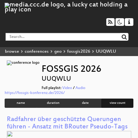
browse
conferences
geo
fossgis2026
UUQWLU
FOSSGIS 2026
UUQWLU
Full playlist:
Video
/
Audio
https://fossgis-konferenz.de/2026/
name
duration
date
view count
Radfahrer über geschützte Querungen
führen - Ansatz mit BRouter Pseudo-Tags