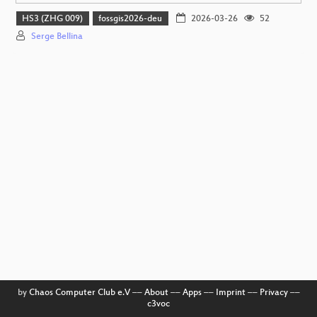
HS3 (ZHG 009)
fossgis2026-deu
2026-03-26
52
Serge Bellina
by
Chaos Computer Club e.V
––
About
––
Apps
––
Imprint
––
Privacy
––
c3voc