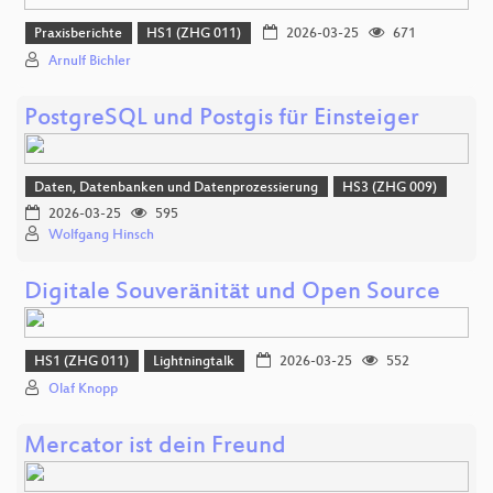
Praxisberichte
HS1 (ZHG 011)
2026-03-25
671
Arnulf Bichler
PostgreSQL und Postgis für Einsteiger
Daten, Datenbanken und Datenprozessierung
HS3 (ZHG 009)
2026-03-25
595
Wolfgang Hinsch
Digitale Souveränität und Open Source
HS1 (ZHG 011)
Lightningtalk
2026-03-25
552
Olaf Knopp
Mercator ist dein Freund