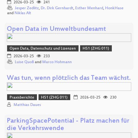
2026-03-25
241
Jesper Zedlitz
,
Dr. Dirk Gernhardt
,
Esther Menhard
,
HonkHase
and
Niklas Alt
Open Data im Umweltbundesamt
Open Data, Datenschutz und Lizenzen
HS1 (ZHG 011)
2026-03-25
233
Luise Quoß
and
Marco Hohmann
Was tun, wenn plötzlich das Team wächst.
Praxisberichte
HS1 (ZHG 011)
2026-03-25
230
Matthias Daues
ParkingSpacePotential - Platz machen für
die Verkehrswende