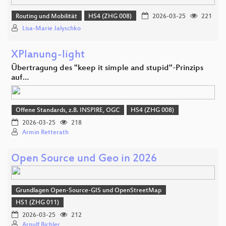
Routing und Mobilität
HS4 (ZHG 008)
2026-03-25
221
Lisa-Marie Jalyschko
XPlanung-light
Übertragung des "keep it simple and stupid"-Prinzips
auf…
Offene Standards, z.B. INSPIRE, OGC
HS4 (ZHG 008)
2026-03-25
218
Armin Retterath
Open Source und Geo in 2026
Grundlagen Open-Source-GIS und OpenStreetMap
HS1 (ZHG 011)
2026-03-25
212
Arnulf Bichler