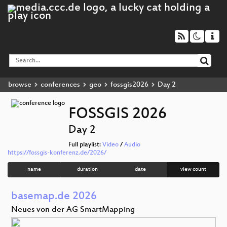
browse
conferences
geo
fossgis2026
Day 2
FOSSGIS 2026
Day 2
Full playlist:
Video
/
Audio
https://fossgis-konferenz.de/2026/
name
duration
date
view count
basemap.de 2026
Neues von der AG SmartMapping