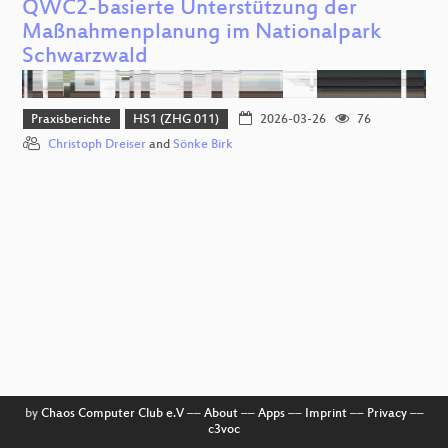
QWC2-basierte Unterstützung der
Maßnahmenplanung im Nationalpark
Schwarzwald
Praxisberichte
HS1 (ZHG 011)
2026-03-26
76
Christoph Dreiser
and
Sönke Birk
by
Chaos Computer Club e.V
––
About
––
Apps
––
Imprint
––
Privacy
––
c3voc