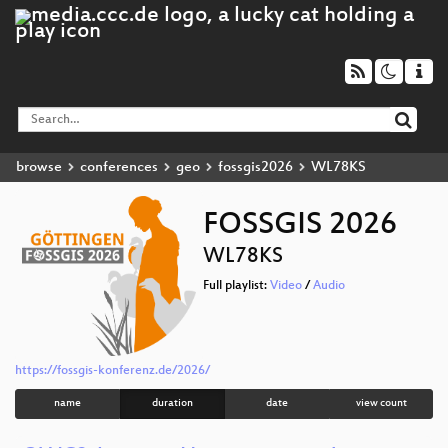
browse
conferences
geo
fossgis2026
WL78KS
FOSSGIS 2026
WL78KS
Full playlist:
Video
/
Audio
https://fossgis-konferenz.de/2026/
name
duration
date
view count