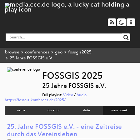
browse
conferences
geo
fossgis2025
25 Jahre FOSSGIS e.V.
FOSSGIS 2025
25 Jahre FOSSGIS e.V.
Full playlist:
Video
/
Audio
https://fossgis-konferenz.de/2025/
name
duration
date
view count
25. Jahre FOSSGIS e.V. - eine Zeitreise
durch das Vereinsleben