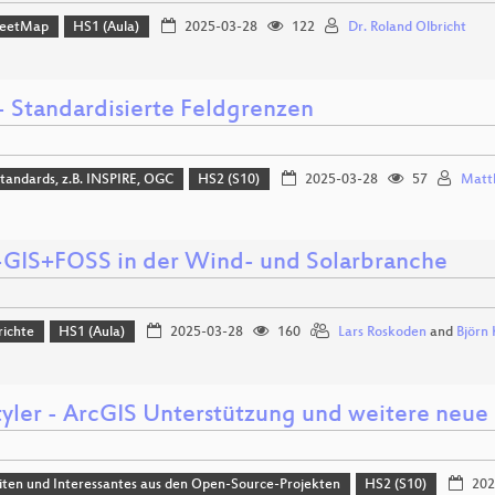
reetMap
HS1 (Aula)
2025-03-28
122
Dr. Roland Olbricht
 - Standardisierte Feldgrenzen
tandards, z.B. INSPIRE, OGC
HS2 (S10)
2025-03-28
57
Matt
GIS+FOSS in der Wind- und Solarbranche
richte
HS1 (Aula)
2025-03-28
160
Lars Roskoden
and
Björn 
yler - ArcGIS Unterstützung und weitere neue
ten und Interessantes aus den Open-Source-Projekten
HS2 (S10)
202