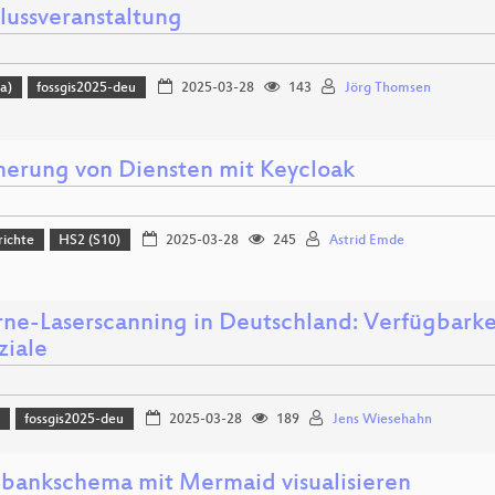
lussveranstaltung
a)
fossgis2025-deu
2025-03-28
143
Jörg Thomsen
herung von Diensten mit Keycloak
richte
HS2 (S10)
2025-03-28
245
Astrid Emde
rne-Laserscanning in Deutschland: Verfügbark
ziale
)
fossgis2025-deu
2025-03-28
189
Jens Wiesehahn
bankschema mit Mermaid visualisieren