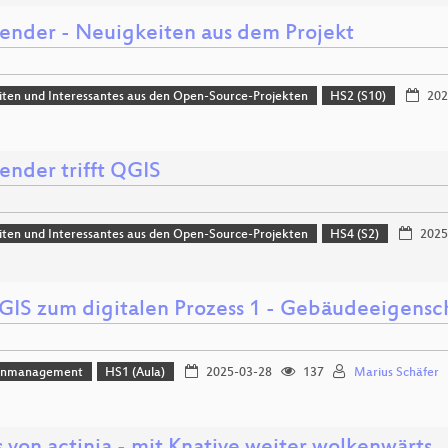
nder - Neuigkeiten aus dem Projekt
ten und Interessantes aus den Open-Source-Projekten
HS2 (S10)
202
nder trifft QGIS
ten und Interessantes aus den Open-Source-Projekten
HS4 (S2)
2025
GIS zum digitalen Prozess 1 - Gebäudeeigensc
enmanagement
HS1 (Aula)
2025-03-28
137
Marius Schäfer