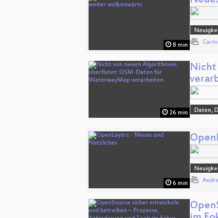
Neues
Neuigkei
Carm
8 min
Nicht
verar
Daten, 
26 min
OpenL
Neuigkei
Andr
6 min
OpenS
im Fo