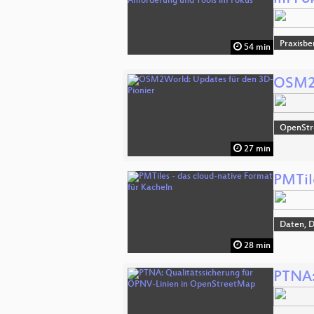
Praxisbe
54 min
OSM2W
OpenSt
27 min
PMTil
Daten, 
28 min
PTNA: