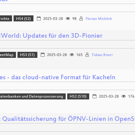
richte
HS4 (S2)
2025-03-28
98
Florian Micklich
orld: Updates für den 3D-Pionier
reetMap
HS3 (S1)
2025-03-28
165
Tobias Knerr
es - das cloud-native Format für Kacheln
Datenbanken und Datenprozessierung
HS2 (S10)
2025-03-28
176
 Qualitätssicherung für ÖPNV-Linien in Open