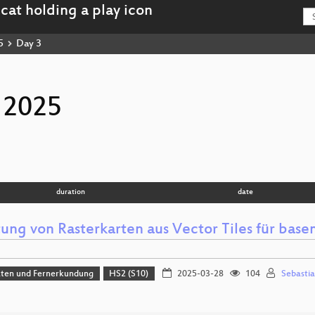
5
Day 3
 2025
duration
date
tung von Rasterkarten aus Vector Tiles für bas
aten und Fernerkundung
HS2 (S10)
2025-03-28
104
Sebastia