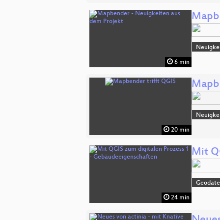
Mapbe
Neuigkei
6 min
Mapbe
Neuigkei
20 min
Mit Q
Geodat
24 min