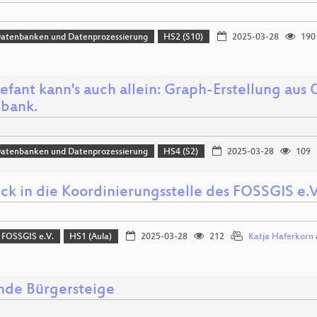
Datenbanken und Datenprozessierung
HS2 (S10)
2025-03-28
190
efant kann's auch allein: Graph-Erstellung aus
bank.
Datenbanken und Datenprozessierung
HS4 (S2)
2025-03-28
109
ick in die Koordinierungsstelle des FOSSGIS e.V
 FOSSGIS e.V.
HS1 (Aula)
2025-03-28
212
Katja Haferkorn
nde Bürgersteige