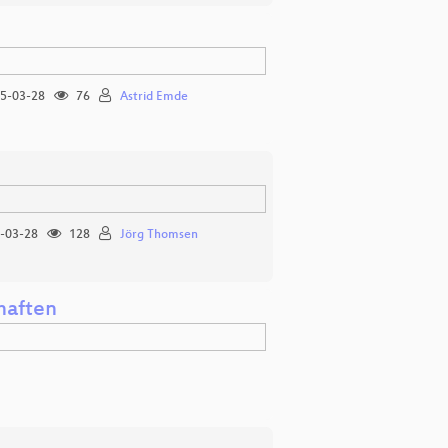
5-03-28
76
Astrid Emde
-03-28
128
Jörg Thomsen
haften