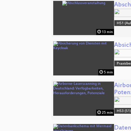
Absch
HS1 (Aul
13 min
Absic
Praxisbe
5 min
Airbo
Poten
HS3 (S1
25 min
Daten