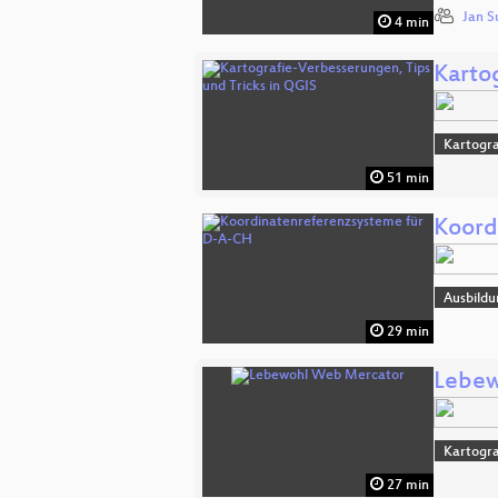
Jan S
4 min
Karto
Kartogra
51 min
Koord
Ausbildu
29 min
Lebew
Kartogra
27 min