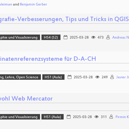
uleiman
and
Benjamin Gerber
grafie-Verbesserungen, Tips und Tricks in QGIS
phie und Visualisierung
HS4 (S2)
2025-03-28
473
Andreas 
inatenreferenzsysteme für D-A-CH
ng, Lehre, Open Science
HS1 (Aula)
2025-03-28
249
Javier 
ohl Web Mercator
phie und Visualisierung
HS1 (Aula)
2025-03-28
311
Pirmin K