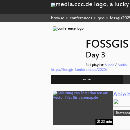
browse
conferences
geo
fossgis202
FOSSGIS
Day 3
Full playlist:
Video
/
Audio
https://fossgis-konferenz.de/2025/
name
Ablei
Rasterd
23 min