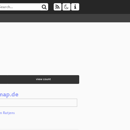
view count
emap.de
n Ratjens