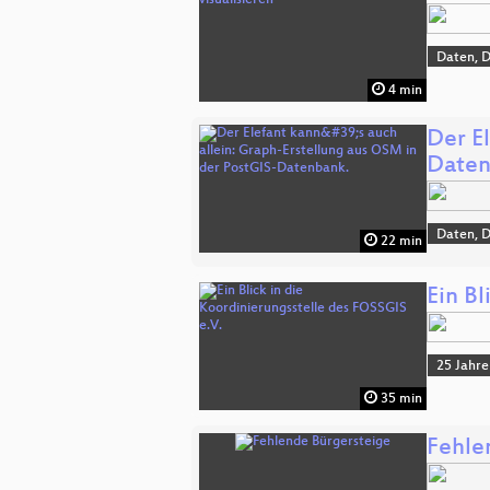
Daten, 
4 min
Der El
Daten
Daten, 
22 min
Ein Bl
25 Jahre
35 min
Fehle