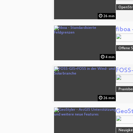
OpenSt
26 min
fiboa
Offene S
4 min
FOSS-
Praxisbe
26 min
GeoSt
Neuigkei