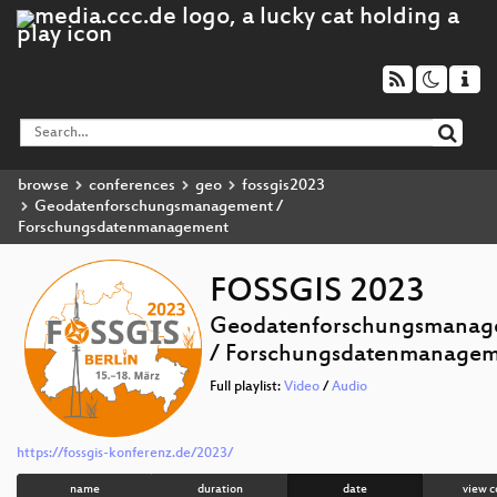
browse
conferences
geo
fossgis2023
Geodatenforschungsmanagement /
Forschungsdatenmanagement
FOSSGIS 2023
Geodatenforschungsmanag
/ Forschungsdatenmanage
Full playlist:
Video
/
Audio
https://fossgis-konferenz.de/2023/
name
duration
date
view c