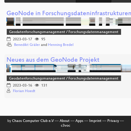
GeoNode in Forschungsdateninfrastrukture
Geodatenforschungsmanagement / Forschungsdatenmanagement
2023-03-17
95
Benedikt Gräler
and
Henning Bredel
Neues aus dem GeoNode Projekt
Geodatenforschungsmanagement / Forschungsdatenmanagement
2023-03-16
131
Florian Hoedt
by
Chaos Computer Club e.V
––
About
––
Apps
––
Imprint
––
Privacy
––
c3voc