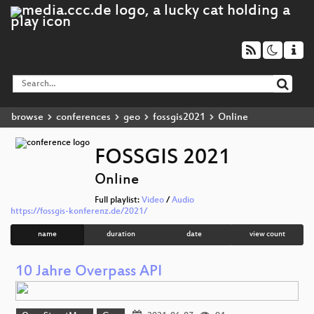
browse
conferences
geo
fossgis2021
Online
FOSSGIS 2021
Online
Full playlist:
Video
/
Audio
https://fossgis-konferenz.de/2021/
name
duration
date
view count
10 Jahre Overpass API