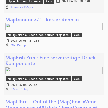
Open Data und Lizenzen
Geo
2021-06-07
140
Johannes Kröger
Mapbender 3.2 - besser denn je
Neuigkeiten aus den Open-Source-Projekten
Geo
2021-06-08
238
Olaf Knopp
MapFish Print: Eine serverseitige Druck-
Komponente
Neuigkeiten aus den Open-Source-Projekten
Geo
2021-06-08
85
Björn Höfling
MapLibre – Out of the (Map)box. Wenn