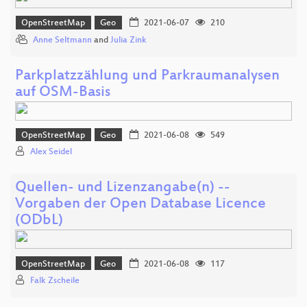
OpenStreetMap
Geo
2021-06-07
210
Anne Seltmann
and
Julia Zink
Parkplatzzählung und Parkraumanalysen
auf OSM-Basis
OpenStreetMap
Geo
2021-06-08
549
Alex Seidel
Quellen- und Lizenzangabe(n) --
Vorgaben der Open Database Licence
(ODbL)
OpenStreetMap
Geo
2021-06-08
117
Falk Zscheile