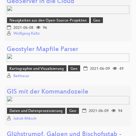
GeoServer in die Cloud
Neuigkeiten aus den Open-Source-Projekten
Geo
2021-06-08
96
Wolfgang Kaltz
Geostyler Mapfile Parser
Kartographie und Visualisierung
Geo
2021-06-09
49
Balthasar
GIS mit der Kommandozeile
Daten und Datenprozessierung
Geo
2021-06-09
94
Jakob Miksch
Glühstrumpf, Galgen und Bischofsstab -