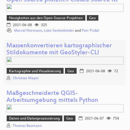
Open Source plötzlich Closed Source ist
Neuigkeiten aus den Open-Source-Projekten
Geo
2021-06-08
325
Marcel Normann
,
Luke Seelenbinder
and
Petr Pridal
Massenkonvertieren kartographischer
Stildokumente mit GeoStyler-CLI
Kartographie und Visualisierung
Geo
2021-06-08
72
Christian Mayer
Maßgeschneiderte QGIS-
Arbeitsumgebung mittels Python
Daten und Datenprozessierung
Geo
2021-06-07
754
Thomas Baumann