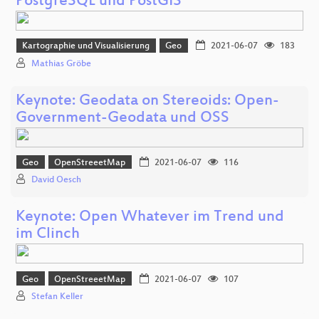
PostgreSQL und PostGIS
Kartographie und Visualisierung
Geo
2021-06-07
183
Mathias Gröbe
Keynote: Geodata on Stereoids: Open-
Government-Geodata und OSS
Geo
OpenStreeetMap
2021-06-07
116
David Oesch
Keynote: Open Whatever im Trend und
im Clinch
Geo
OpenStreeetMap
2021-06-07
107
Stefan Keller