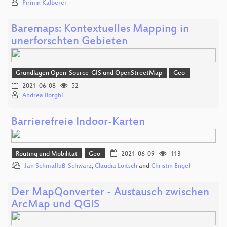
Pirmin Kalberer
Baremaps: Kontextuelles Mapping in
unerforschten Gebieten
Grundlagen Open-Source-GIS und OpenStreetMap
Geo
2021-06-08
52
Andrea Borghi
Barrierefreie Indoor-Karten
Routing und Mobilität
Geo
2021-06-09
113
Jan Schmalfuß-Schwarz
,
Claudia Loitsch
and
Christin Engel
Der MapQonverter - Austausch zwischen
ArcMap und QGIS