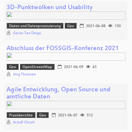
3D-Punktwolken und Usability
Daten und Datenprozessierung
Geo
2021-06-08
150
Güren Tan Dinga
Abschluss der FOSSGIS-Konferenz 2021
Geo
OpenStreeetMap
2021-06-09
65
Jörg Thomsen
Agile Entwicklung, Open Source und
amtliche Daten
Praxisberichte
Geo
2021-06-07
512
Arnulf Christl