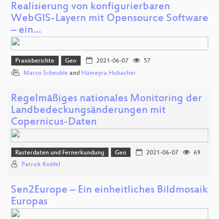
Realisierung von konfigurierbaren
WebGIS-Layern mit Opensource Software
– ein…
Praxisberichte
Geo
2021-06-07
57
Marco Scheuble
and
Hümeyra Hubacher
Regelmäßiges nationales Monitoring der
Landbedeckungsänderungen mit
Copernicus-Daten
Rasterdaten und Fernerkundung
Geo
2021-06-07
69
Patrick Knöfel
Sen2Europe – Ein einheitliches Bildmosaik
Europas