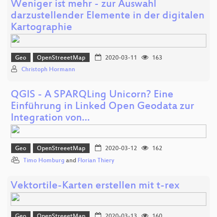
Weniger ist mehr - zur Auswahl
darzustellender Elemente in der digitalen
Kartographie
Geo
OpenStreeetMap
2020-03-11
163
Christoph Hormann
QGIS - A SPARQLing Unicorn? Eine
Einführung in Linked Open Geodata zur
Integration von…
Geo
OpenStreeetMap
2020-03-12
162
Timo Homburg
and
Florian Thiery
Vektortile-Karten erstellen mit t-rex
Geo
OpenStreeetMap
2020-03-13
160