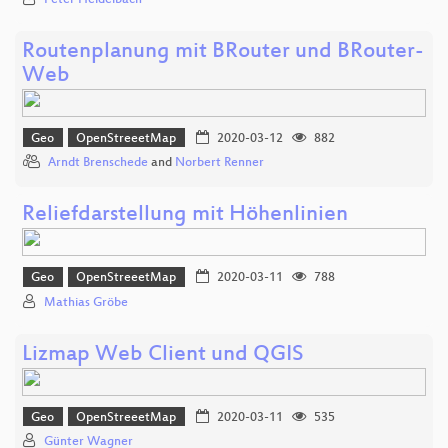
Routenplanung mit BRouter und BRouter-
Web
Geo
OpenStreeetMap
2020-03-12
882
Arndt Brenschede
and
Norbert Renner
Reliefdarstellung mit Höhenlinien
Geo
OpenStreeetMap
2020-03-11
788
Mathias Gröbe
Lizmap Web Client und QGIS
Geo
OpenStreeetMap
2020-03-11
535
Günter Wagner