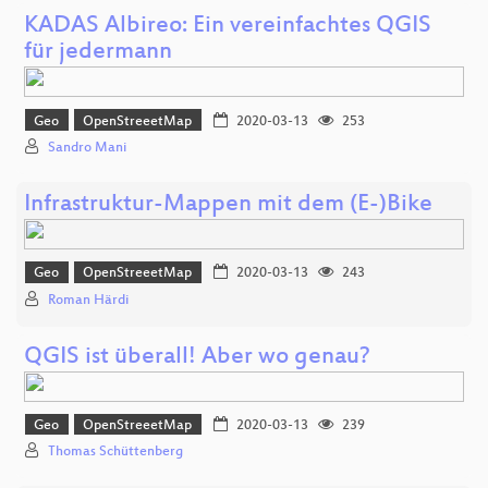
KADAS Albireo: Ein vereinfachtes QGIS
für jedermann
Geo
OpenStreeetMap
2020-03-13
253
Sandro Mani
Infrastruktur-Mappen mit dem (E-)Bike
Geo
OpenStreeetMap
2020-03-13
243
Roman Härdi
QGIS ist überall! Aber wo genau?
Geo
OpenStreeetMap
2020-03-13
239
Thomas Schüttenberg