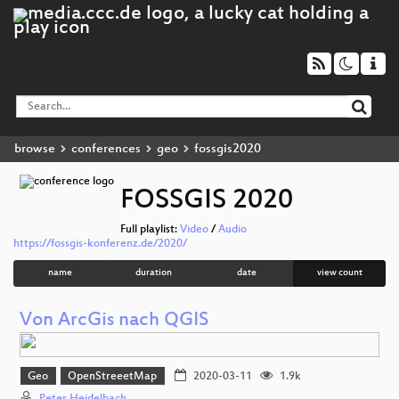
browse
conferences
geo
fossgis2020
FOSSGIS 2020
Full playlist:
Video
/
Audio
https://fossgis-konferenz.de/2020/
name
duration
date
view count
Von ArcGis nach QGIS
Geo
OpenStreeetMap
2020-03-11
1.9k
Peter Heidelbach