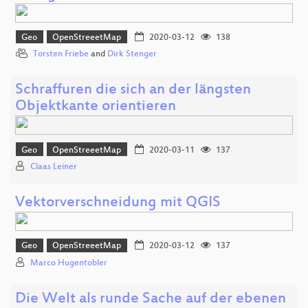
Geo
OpenStreeetMap
2020-03-12
138
Torsten Friebe
and
Dirk Stenger
Schraffuren die sich an der längsten
Objektkante orientieren
Geo
OpenStreeetMap
2020-03-11
137
Claas Leiner
Vektorverschneidung mit QGIS
Geo
OpenStreeetMap
2020-03-12
137
Marco Hugentobler
Die Welt als runde Sache auf der ebenen