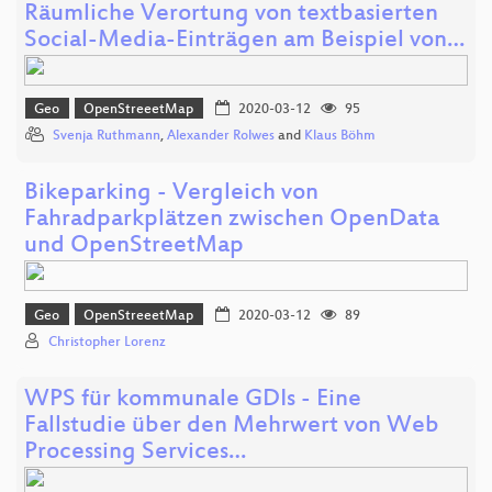
Räumliche Verortung von textbasierten
Social-Media-Einträgen am Beispiel von…
Geo
OpenStreeetMap
2020-03-12
95
Svenja Ruthmann
,
Alexander Rolwes
and
Klaus Böhm
Bikeparking - Vergleich von
Fahradparkplätzen zwischen OpenData
und OpenStreetMap
Geo
OpenStreeetMap
2020-03-12
89
Christopher Lorenz
WPS für kommunale GDIs - Eine
Fallstudie über den Mehrwert von Web
Processing Services…