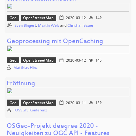
Geo
OpenStreeetMap
2020-03-12
149
Sven Bingert
,
Martin Weis
and
Christian Bauer
Geoprocessing mit OpenCaching
Geo
OpenStreeetMap
2020-03-12
145
Matthias Hinz
Eröffnung
Geo
OpenStreeetMap
2020-03-11
139
FOSSGIS Konferenz
OSGeo-Projekt deegree 2020 -
Neuigkeiten zu OGC API - Features