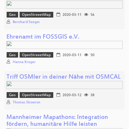
Geo
OpenStreeetMap
2020-03-11
56
Bernhard Seeger
Ehrenamt im FOSSGIS e.V.
Geo
OpenStreeetMap
2020-03-11
50
Hanna Krüger
Triff OSMler in deiner Nähe mit OSMCAL
Geo
OpenStreeetMap
2020-03-12
38
Thomas Skowron
Mannheimer Mapathons: Integration
fördern, humanitäre Hilfe leisten