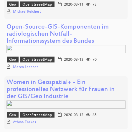
Geo
OpenStreeetMap
2020-03-11
73
Michael Reichert
Open-Source-GIS-Komponenten im
radiologischen Notfall-
Informationssystem des Bundes
Geo
OpenStreeetMap
2020-03-13
70
Marco Lechner
Women in Geospatial+ - Ein
professionelles Netzwerk für Frauen in
der GIS/Geo Industrie
Geo
OpenStreeetMap
2020-03-12
65
Athina Trakas