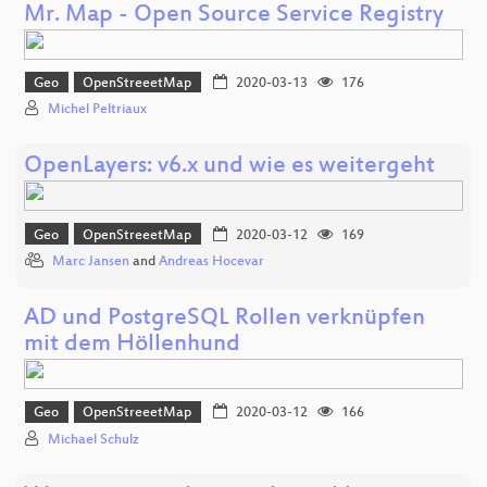
Mr. Map - Open Source Service Registry
Geo
OpenStreeetMap
2020-03-13
176
Michel Peltriaux
OpenLayers: v6.x und wie es weitergeht
Geo
OpenStreeetMap
2020-03-12
169
Marc Jansen
and
Andreas Hocevar
AD und PostgreSQL Rollen verknüpfen
mit dem Höllenhund
Geo
OpenStreeetMap
2020-03-12
166
Michael Schulz