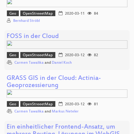
Geo
OpenStreeetMap
2020-03-11
84
Bernhard Ströbl
FOSS in der Cloud
Geo
OpenStreeetMap
2020-03-12
82
Carmen Tawalika
and
Daniel Koch
GRASS GIS in der Cloud: Actinia-
Geoprozessierung
Geo
OpenStreeetMap
2020-03-12
81
Carmen Tawalika
and
Markus Neteler
Ein einheitlicher Frontend-Ansatz, um