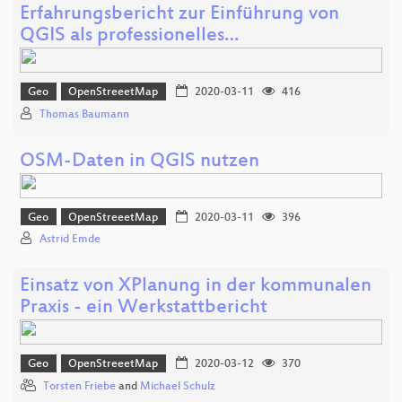
Erfahrungsbericht zur Einführung von
QGIS als professionelles…
Geo
OpenStreeetMap
2020-03-11
416
Thomas Baumann
OSM-Daten in QGIS nutzen
Geo
OpenStreeetMap
2020-03-11
396
Astrid Emde
Einsatz von XPlanung in der kommunalen
Praxis - ein Werkstattbericht
Geo
OpenStreeetMap
2020-03-12
370
Torsten Friebe
and
Michael Schulz