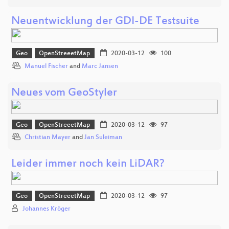
Neuentwicklung der GDI-DE Testsuite
Geo
OpenStreeetMap
2020-03-12
100
Manuel Fischer
and
Marc Jansen
Neues vom GeoStyler
Geo
OpenStreeetMap
2020-03-12
97
Christian Mayer
and
Jan Suleiman
Leider immer noch kein LiDAR?
Geo
OpenStreeetMap
2020-03-12
97
Johannes Kröger