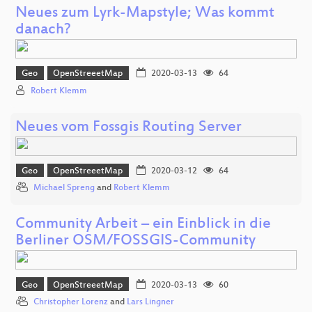
Neues zum Lyrk-Mapstyle; Was kommt
danach?
Geo
OpenStreeetMap
2020-03-13
64
Robert Klemm
Neues vom Fossgis Routing Server
Geo
OpenStreeetMap
2020-03-12
64
Michael Spreng
and
Robert Klemm
Community Arbeit – ein Einblick in die
Berliner OSM/FOSSGIS-Community
Geo
OpenStreeetMap
2020-03-13
60
Christopher Lorenz
and
Lars Lingner