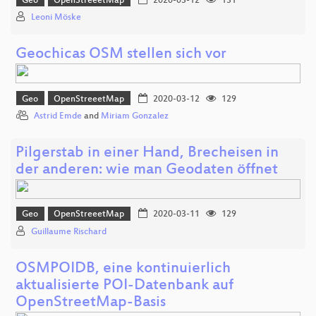
Geo
OpenStreeetMap
2020-03-12
131
Leoni Möske
Geochicas OSM stellen sich vor
Geo
OpenStreeetMap
2020-03-12
129
Astrid Emde
and
Miriam Gonzalez
Pilgerstab in einer Hand, Brecheisen in
der anderen: wie man Geodaten öffnet
Geo
OpenStreeetMap
2020-03-11
129
Guillaume Rischard
OSMPOIDB, eine kontinuierlich
aktualisierte POI-Datenbank auf
OpenStreetMap-Basis