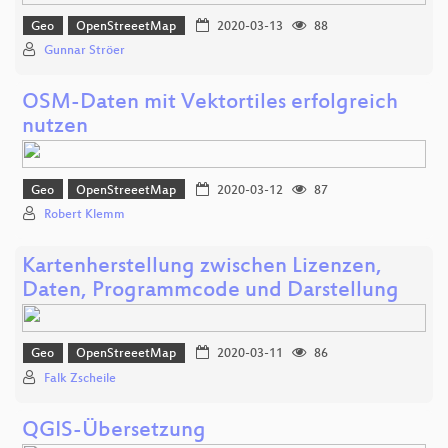
Geo
OpenStreeetMap
2020-03-13
88
Gunnar Ströer
OSM-Daten mit Vektortiles erfolgreich
nutzen
Geo
OpenStreeetMap
2020-03-12
87
Robert Klemm
Kartenherstellung zwischen Lizenzen,
Daten, Programmcode und Darstellung
Geo
OpenStreeetMap
2020-03-11
86
Falk Zscheile
QGIS-Übersetzung