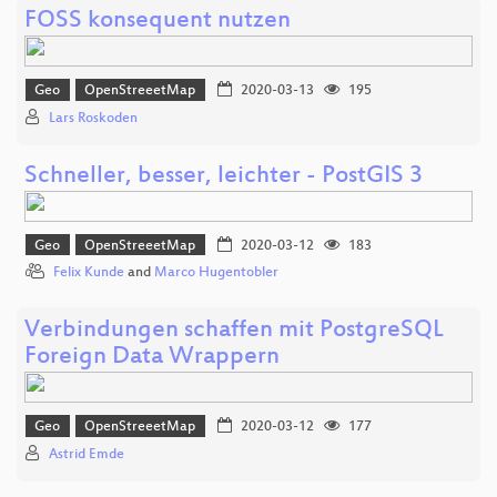
FOSS konsequent nutzen
Geo
OpenStreeetMap
2020-03-13
195
Lars Roskoden
Schneller, besser, leichter - PostGIS 3
Geo
OpenStreeetMap
2020-03-12
183
Felix Kunde
and
Marco Hugentobler
Verbindungen schaffen mit PostgreSQL
Foreign Data Wrappern
Geo
OpenStreeetMap
2020-03-12
177
Astrid Emde