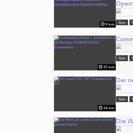
Open
Geo
9 min
Commu
Geo
25 min
Der n
Geo
24 min
Die W