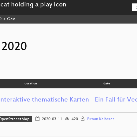
0
Geo
 2020
duration
date
nteraktive thematische Karten - Ein Fall für Vec
OpenStreeetMap
2020-03-11
420
Pirmin Kalberer