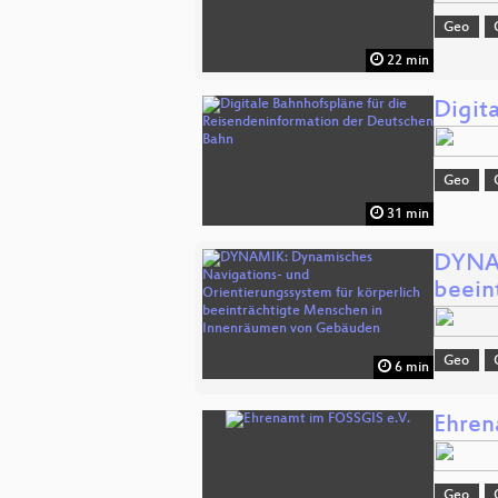
Geo
22 min
Digit
Geo
31 min
DYNAM
beein
Geo
6 min
Ehren
Geo