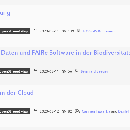
nung
OpenStreeetMap
2020-03-11
139
FOSSGIS Konferenz
 Daten und FAIRe Software in der Biodiversität
OpenStreeetMap
2020-03-11
56
Bernhard Seeger
in der Cloud
OpenStreeetMap
2020-03-12
82
Carmen Tawalika
and
Daniel