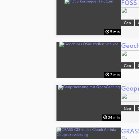
FOSS 
Geo
5 min
Geoch
Geo
7 min
Geopr
Geo
24 min
GRASS