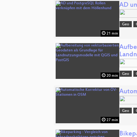
AD un
Geo
21 min
Aufbe
Landn
Geo
20 min
Autom
Geo
27 min
Bikep