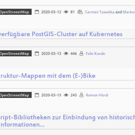
OpenStreeetMap
2020-03-12
81
Carmen Tawalika
and
Markus
erfügbare PostGIS-Cluster auf Kubernetes
OpenStreeetMap
2020-03-13
446
Felix Kunde
struktur-Mappen mit dem (E-)Bike
OpenStreeetMap
2020-03-13
243
Roman Härdi
cript-Bibliotheken zur Einbindung von histori
informationen…