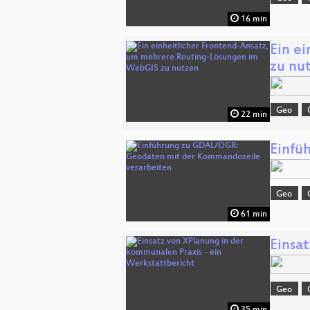
16 min
Ein e
zu nu
Geo
22 min
Einfü
Geo
61 min
Einsa
Geo