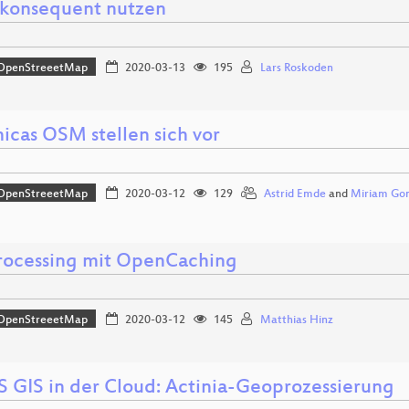
konsequent nutzen
OpenStreeetMap
2020-03-13
195
Lars Roskoden
icas OSM stellen sich vor
OpenStreeetMap
2020-03-12
129
Astrid Emde
and
Miriam Gon
ocessing mit OpenCaching
OpenStreeetMap
2020-03-12
145
Matthias Hinz
 GIS in der Cloud: Actinia-Geoprozessierung