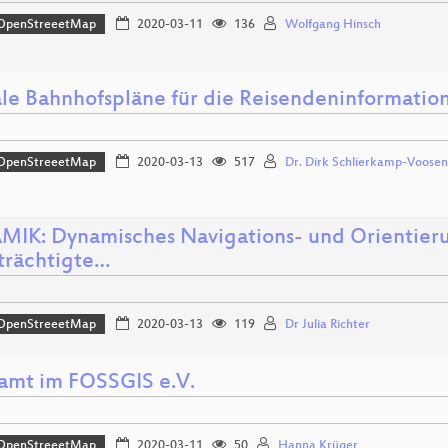
OpenStreeetMap
2020-03-11
136
Wolfgang Hinsch
ale Bahnhofspläne für die Reisendeninformatio
OpenStreeetMap
2020-03-13
517
Dr. Dirk Schlierkamp-Voosen
IK: Dynamisches Navigations- und Orientierun
trächtigte…
OpenStreeetMap
2020-03-13
119
Dr Julia Richter
amt im FOSSGIS e.V.
OpenStreeetMap
2020-03-11
50
Hanna Krüger