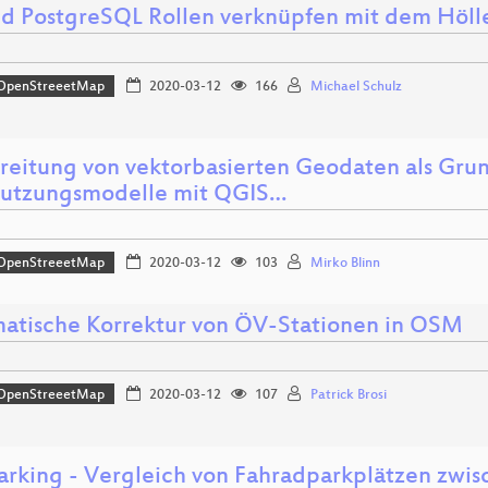
d PostgreSQL Rollen verknüpfen mit dem Höl
OpenStreeetMap
2020-03-12
166
Michael Schulz
reitung von vektorbasierten Geodaten als Grun
utzungsmodelle mit QGIS…
OpenStreeetMap
2020-03-12
103
Mirko Blinn
atische Korrektur von ÖV-Stationen in OSM
OpenStreeetMap
2020-03-12
107
Patrick Brosi
arking - Vergleich von Fahradparkplätzen zw