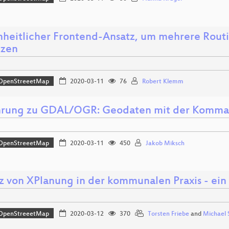
inheitlicher Frontend-Ansatz, um mehrere Ro
tzen
OpenStreeetMap
2020-03-11
76
Robert Klemm
hrung zu GDAL/OGR: Geodaten mit der Komman
OpenStreeetMap
2020-03-11
450
Jakob Miksch
tz von XPlanung in der kommunalen Praxis - ein
OpenStreeetMap
2020-03-12
370
Torsten Friebe
and
Michael 