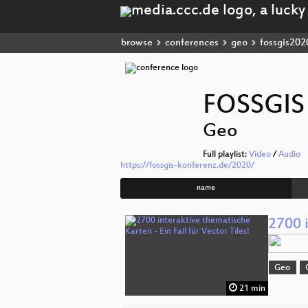
browse
conferences
geo
fossgis202
FOSSGIS
Geo
Full playlist:
Video
/
Audio
https://fossgis-konferenz.de/2020/
name
2700 i
Geo
21 min