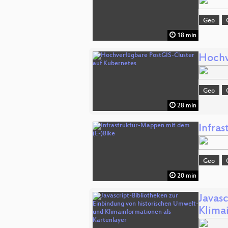
Geo
18 min
Hochv
Geo
28 min
Infra
Geo
20 min
Javas
Klima