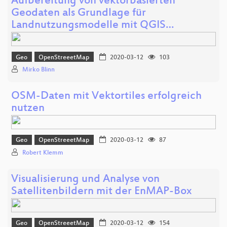
Aufbereitung von vektorbasierten
Geodaten als Grundlage für
Landnutzungsmodelle mit QGIS…
Geo
OpenStreeetMap
2020-03-12
103
Mirko Blinn
OSM-Daten mit Vektortiles erfolgreich
nutzen
Geo
OpenStreeetMap
2020-03-12
87
Robert Klemm
Visualisierung und Analyse von
Satellitenbildern mit der EnMAP-Box
Geo
OpenStreeetMap
2020-03-12
154