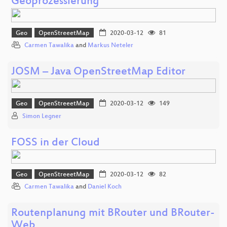
Geoprozessierung
Geo
OpenStreeetMap
2020-03-12
81
Carmen Tawalika
and
Markus Neteler
JOSM – Java OpenStreetMap Editor
Geo
OpenStreeetMap
2020-03-12
149
Simon Legner
FOSS in der Cloud
Geo
OpenStreeetMap
2020-03-12
82
Carmen Tawalika
and
Daniel Koch
Routenplanung mit BRouter und BRouter-
Web