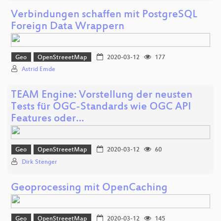
Verbindungen schaffen mit PostgreSQL
Foreign Data Wrappern
Geo
OpenStreeetMap
2020-03-12
177
Astrid Emde
TEAM Engine: Vorstellung der neusten
Tests für OGC-Standards wie OGC API
Features oder…
Geo
OpenStreeetMap
2020-03-12
60
Dirk Stenger
Geoprocessing mit OpenCaching
Geo
OpenStreeetMap
2020-03-12
145