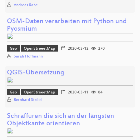
Andreas Rabe
OSM-Daten verarbeiten mit Python und
Pyosmium
Geo
OpenStreeetMap
2020-03-12
270
Sarah Hoffmann
QGIS-Übersetzung
Geo
OpenStreeetMap
2020-03-11
84
Bernhard Ströbl
Schraffuren die sich an der längsten
Objektkante orientieren