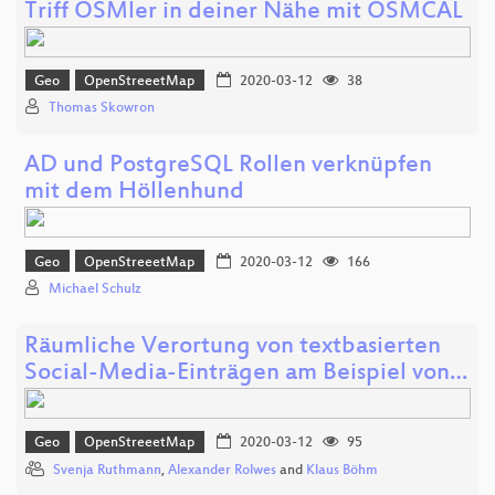
Triff OSMler in deiner Nähe mit OSMCAL
Geo
OpenStreeetMap
2020-03-12
38
Thomas Skowron
AD und PostgreSQL Rollen verknüpfen
mit dem Höllenhund
Geo
OpenStreeetMap
2020-03-12
166
Michael Schulz
Räumliche Verortung von textbasierten
Social-Media-Einträgen am Beispiel von…
Geo
OpenStreeetMap
2020-03-12
95
Svenja Ruthmann
,
Alexander Rolwes
and
Klaus Böhm