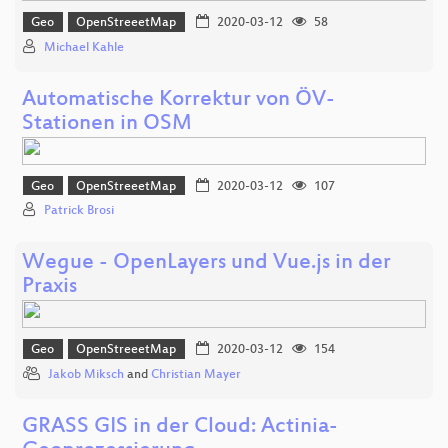
Geo
OpenStreeetMap
2020-03-12
58
Michael Kahle
Automatische Korrektur von ÖV-
Stationen in OSM
Geo
OpenStreeetMap
2020-03-12
107
Patrick Brosi
Wegue - OpenLayers und Vue.js in der
Praxis
Geo
OpenStreeetMap
2020-03-12
154
Jakob Miksch
and
Christian Mayer
GRASS GIS in der Cloud: Actinia-