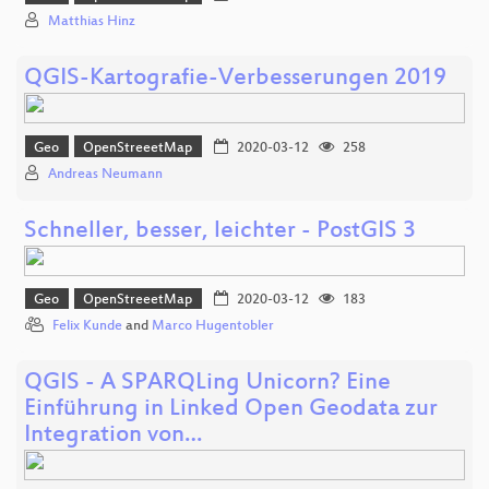
Matthias Hinz
QGIS-Kartografie-Verbesserungen 2019
Geo
OpenStreeetMap
2020-03-12
258
Andreas Neumann
Schneller, besser, leichter - PostGIS 3
Geo
OpenStreeetMap
2020-03-12
183
Felix Kunde
and
Marco Hugentobler
QGIS - A SPARQLing Unicorn? Eine
Einführung in Linked Open Geodata zur
Integration von…