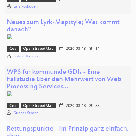
Lars Roskoden
Neues zum Lyrk-Mapstyle; Was kommt
danach?
Geo
OpenStreeetMap
2020-03-13
64
Robert Klemm
WPS für kommunale GDIs - Eine
Fallstudie über den Mehrwert von Web
Processing Services…
Geo
OpenStreeetMap
2020-03-13
88
Gunnar Ströer
Rettungspunkte - im Prinzip ganz einfach,