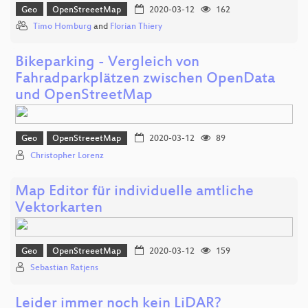
Geo
OpenStreeetMap
2020-03-12
162
Timo Homburg
and
Florian Thiery
Bikeparking - Vergleich von
Fahradparkplätzen zwischen OpenData
und OpenStreetMap
Geo
OpenStreeetMap
2020-03-12
89
Christopher Lorenz
Map Editor für individuelle amtliche
Vektorkarten
Geo
OpenStreeetMap
2020-03-12
159
Sebastian Ratjens
Leider immer noch kein LiDAR?