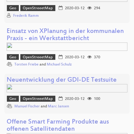
Geo
OpenStreeetMap
2020-03-12
294
Frederik Ramm
Einsatz von XPlanung in der kommunalen
Praxis - ein Werkstattbericht
Geo
OpenStreeetMap
2020-03-12
370
Torsten Friebe
and
Michael Schulz
Neuentwicklung der GDI-DE Testsuite
Geo
OpenStreeetMap
2020-03-12
100
Manuel Fischer
and
Marc Jansen
Offene Smart Farming Produkte aus
offenen Satellitendaten