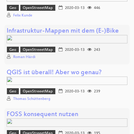
Geo
OpenStreeetMap
2020-03-13
446
Felix Kunde
Infrastruktur-Mappen mit dem (E-)Bike
Geo
OpenStreeetMap
2020-03-13
243
Roman Härdi
QGIS ist überall! Aber wo genau?
Geo
OpenStreeetMap
2020-03-13
239
Thomas Schüttenberg
FOSS konsequent nutzen
Geo
OpenStreeetMap
2020-03-13
195