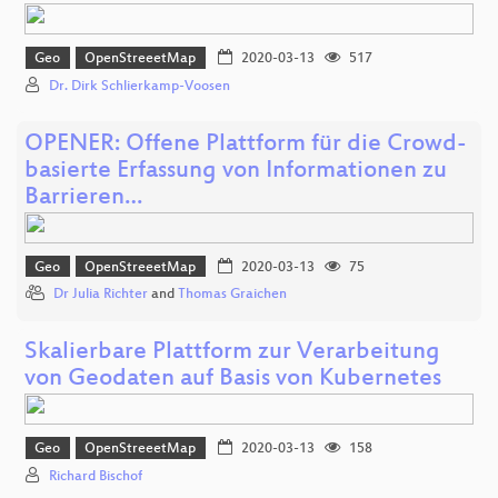
Geo
OpenStreeetMap
2020-03-13
517
Dr. Dirk Schlierkamp-Voosen
OPENER: Offene Plattform für die Crowd-
basierte Erfassung von Informationen zu
Barrieren…
Geo
OpenStreeetMap
2020-03-13
75
Dr Julia Richter
and
Thomas Graichen
Skalierbare Plattform zur Verarbeitung
von Geodaten auf Basis von Kubernetes
Geo
OpenStreeetMap
2020-03-13
158
Richard Bischof