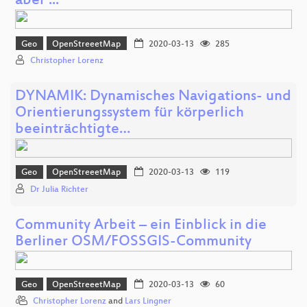
aber ...
Geo
OpenStreeetMap
2020-03-13
285
Christopher Lorenz
DYNAMIK: Dynamisches Navigations- und
Orientierungssystem für körperlich
beeinträchtigte…
Geo
OpenStreeetMap
2020-03-13
119
Dr Julia Richter
Community Arbeit – ein Einblick in die
Berliner OSM/FOSSGIS-Community
Geo
OpenStreeetMap
2020-03-13
60
Christopher Lorenz
and
Lars Lingner