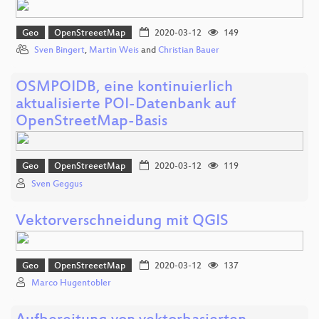
Geo
OpenStreeetMap
2020-03-12
149
Sven Bingert
,
Martin Weis
and
Christian Bauer
OSMPOIDB, eine kontinuierlich
aktualisierte POI-Datenbank auf
OpenStreetMap-Basis
Geo
OpenStreeetMap
2020-03-12
119
Sven Geggus
Vektorverschneidung mit QGIS
Geo
OpenStreeetMap
2020-03-12
137
Marco Hugentobler