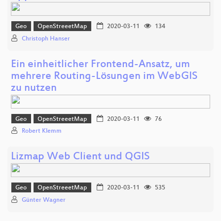
Geo
OpenStreeetMap
2020-03-11
134
Christoph Hanser
Ein einheitlicher Frontend-Ansatz, um
mehrere Routing-Lösungen im WebGIS
zu nutzen
Geo
OpenStreeetMap
2020-03-11
76
Robert Klemm
Lizmap Web Client und QGIS
Geo
OpenStreeetMap
2020-03-11
535
Günter Wagner