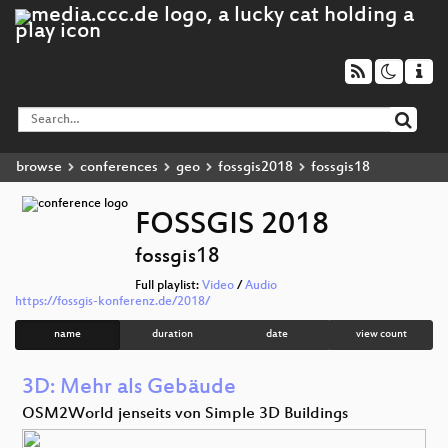
browse
conferences
geo
fossgis2018
fossgis18
FOSSGIS 2018
fossgis18
Full playlist:
Video
/
Audio
https://fossgis-konferenz.de/2018/
name
duration
date
view count
3D: Mehr als Gebäude
OSM2World jenseits von Simple 3D Buildings