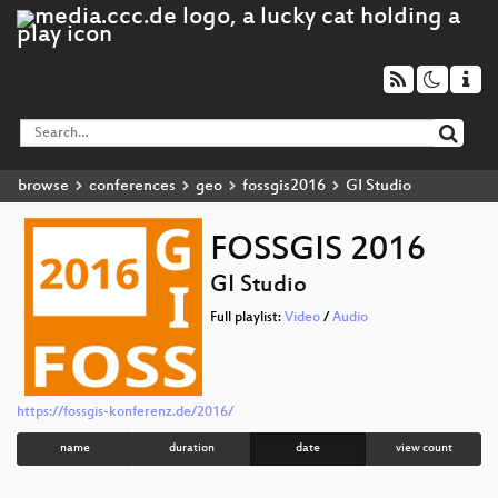
browse
conferences
geo
fossgis2016
GI Studio
FOSSGIS 2016
GI Studio
Full playlist:
Video
/
Audio
https://fossgis-konferenz.de/2016/
name
duration
date
view count