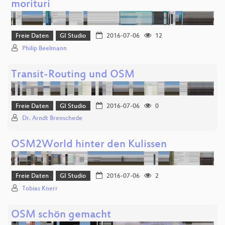
morituri
Freie Daten
GI Studio
2016-07-06
12
Philip Beelmann
Transit-Routing und OSM
Freie Daten
GI Studio
2016-07-06
0
Dr. Arndt Brenschede
OSM2World hinter den Kulissen
Freie Daten
GI Studio
2016-07-06
2
Tobias Knerr
OSM schön gemacht