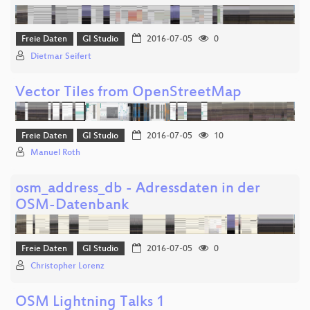
Freie Daten
GI Studio
2016-07-05
0
Dietmar Seifert
Vector Tiles from OpenStreetMap
Freie Daten
GI Studio
2016-07-05
10
Manuel Roth
osm_address_db - Adressdaten in der
OSM-Datenbank
Freie Daten
GI Studio
2016-07-05
0
Christopher Lorenz
OSM Lightning Talks 1