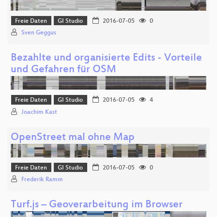
Freie Daten
GI Studio
2016-07-05
0
Sven Geggus
Bezahlte und organisierte Edits - Vorteile
und Gefahren für OSM
Freie Daten
GI Studio
2016-07-05
4
Joachim Kast
OpenStreet mal ohne Map
Freie Daten
GI Studio
2016-07-05
0
Frederik Ramm
Turf.js – Geoverarbeitung im Browser