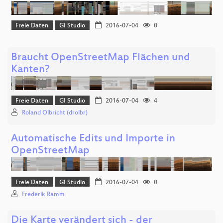
Freie Daten
GI Studio
2016-07-04
0
Braucht OpenStreetMap Flächen und
Kanten?
Freie Daten
GI Studio
2016-07-04
4
Roland Olbricht (drolbr)
Automatische Edits und Importe in
OpenStreetMap
Freie Daten
GI Studio
2016-07-04
0
Frederik Ramm
Die Karte verändert sich - der