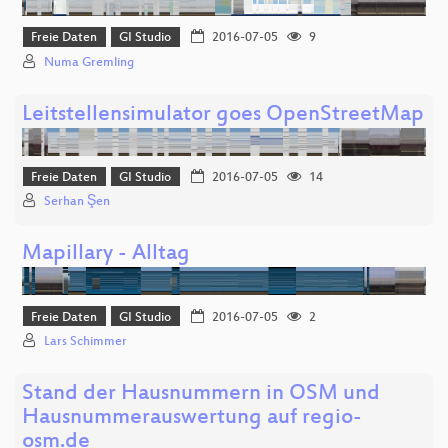
Freie Daten
GI Studio
2016-07-05
9
Numa Gremling
Leitstellensimulator goes OpenStreetMap
Freie Daten
GI Studio
2016-07-05
14
Serhan Şen
Mapillary - Alltag
Freie Daten
GI Studio
2016-07-05
2
Lars Schimmer
Stand der Hausnummern in OSM und
Hausnummerauswertung auf regio-
osm.de