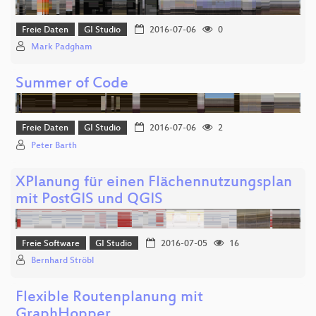
Freie Daten
GI Studio
2016-07-06
0
Mark Padgham
Summer of Code
Freie Daten
GI Studio
2016-07-06
2
Peter Barth
XPlanung für einen Flächennutzungsplan
mit PostGIS und QGIS
Freie Software
GI Studio
2016-07-05
16
Bernhard Ströbl
Flexible Routenplanung mit
GraphHopper