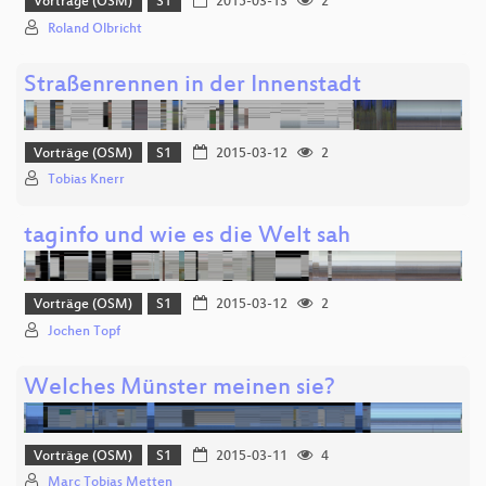
Vorträge (OSM)
S1
2015-03-13
2
Roland Olbricht
Straßenrennen in der Innenstadt
Vorträge (OSM)
S1
2015-03-12
2
Tobias Knerr
taginfo und wie es die Welt sah
Vorträge (OSM)
S1
2015-03-12
2
Jochen Topf
Welches Münster meinen sie?
Vorträge (OSM)
S1
2015-03-11
4
Marc Tobias Metten