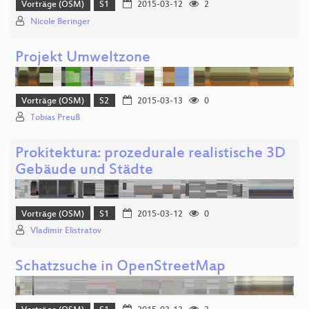
Vorträge (OSM)
S1
2015-03-12
2
Nicole Beringer
Projekt Umweltzone
Vorträge (OSM)
S2
2015-03-13
0
Tobias Preuß
Prokitektura: prozedurale realistische 3D
Gebäude und Städte
Vorträge (OSM)
S1
2015-03-12
0
Vladimir Elistratov
Schatzsuche in OpenStreetMap