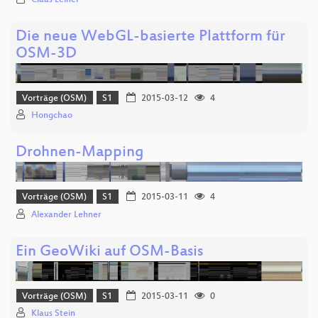
Die neue WebGL-basierte Plattform für
OSM-3D
Vorträge (OSM)
S1
2015-03-12
4
Hongchao
Drohnen-Mapping
Vorträge (OSM)
S1
2015-03-11
4
Alexander Lehner
Ein GeoWiki auf OSM-Basis
Vorträge (OSM)
S1
2015-03-11
0
Klaus Stein