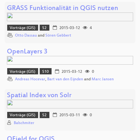
GRASS Funktionalität in QGIS nutzen
Vorträge (GIS)
S2
2015-03-12
4
Otto Dassau
and
Sören Gebbert
OpenLayers 3
Vorträge (GIS)
S10
2015-03-12
0
Andreas Hocevar
,
Bart van den Eijnden
and
Marc Jansen
Spatial Index von Solr
Vorträge (GIS)
S2
2015-03-11
0
Balschmiter
QField for QGIS