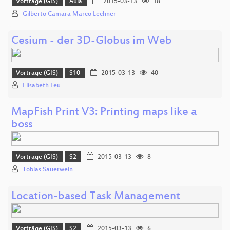
Vorträge (GIS)
Aula
2015-03-13
18
Gilberto Camara Marco Lechner
Cesium - der 3D-Globus im Web
Vorträge (GIS)
S10
2015-03-13
40
Elisabeth Leu
MapFish Print V3: Printing maps like a
boss
Vorträge (GIS)
S2
2015-03-13
8
Tobias Sauerwein
Location-based Task Management
Vorträge (GIS)
S2
2015-03-13
6