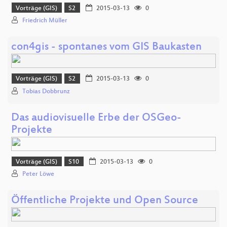
Vorträge (GIS)
S2
2015-03-13
0
Friedrich Müller
con4gis - spontanes vom GIS Baukasten
Vorträge (GIS)
S2
2015-03-13
0
Tobias Dobbrunz
Das audiovisuelle Erbe der OSGeo-
Projekte
Vorträge (GIS)
S10
2015-03-13
0
Peter Löwe
Öffentliche Projekte und Open Source