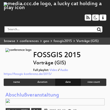
browse
conferences
geo
fossgis2015
Vorträge (GIS)
FOSSGIS 2015
Vorträge (GIS)
Full playlist:
Video
/
Audio
https://fossgis-konferenz.de/2015/
name
duration
date
view count
Abschlußveranstaltung