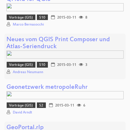
Vorträge (GIS)
S10
2015-03-11
8
Marco Bernasocchi
Neues vom QGIS Print Composer und
Atlas-Seriendruck
Vorträge (GIS)
S10
2015-03-11
3
Andreas Neumann
Geonetzwerk metropoleRuhr
Vorträge (GIS)
S2
2015-03-11
6
David Arndt
GeoPortal.rlp