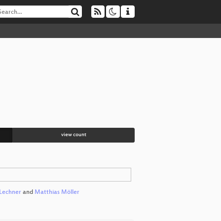
view count
Lechner
and
Matthias Möller