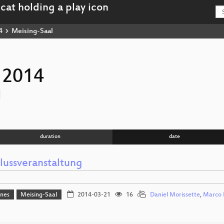
4
Meising-Saal
 2014
l
duration
date
lussveranstaltung
ines
Meising-Saal
2014-03-21
16
Daniel Morissette
,
Marco 