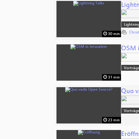
Lightn
Lightnin
Chris
30 min
OSM i
Vorträg
31 min
Quo v
Vorträge
23 min
Eröff