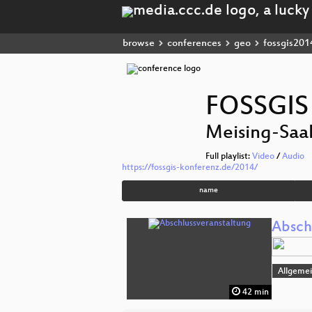
browse
conferences
geo
fossgis201
FOSSGIS
Meising-Saa
Full playlist:
Video
/
Audio
https://fossgis-konferenz.de/2014/
name
Absch
Allgeme
42 min