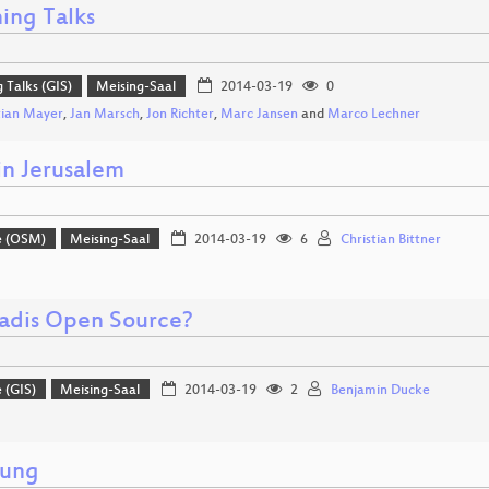
ing Talks
g Talks (GIS)
Meising-Saal
2014-03-19
0
tian Mayer
,
Jan Marsch
,
Jon Richter
,
Marc Jansen
and
Marco Lechner
n Jerusalem
e (OSM)
Meising-Saal
2014-03-19
6
Christian Bittner
adis Open Source?
 (GIS)
Meising-Saal
2014-03-19
2
Benjamin Ducke
nung