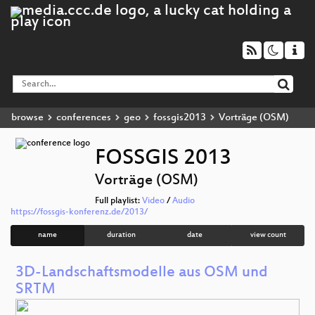
browse
conferences
geo
fossgis2013
Vorträge (OSM)
FOSSGIS 2013
Vorträge (OSM)
Full playlist:
Video
/
Audio
https://fossgis-konferenz.de/2013/
name
duration
date
view count
3D-Landschaftsmodelle aus OSM und
SRTM