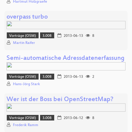
Hartmut Holzgraefe
overpass turbo
Vorträge (OSM)
3.008
2013-06-13
8
Martin Raifer
Semi-automatische Adressdatenerfassung
Vorträge (OSM)
3.008
2013-06-13
2
Hans-Jörg Stark
Wer ist der Boss bei OpenStreetMap?
Vorträge (OSM)
3.008
2013-06-12
8
Frederik Ramm