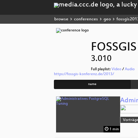
browse
conferences
geo
fossgis201
FOSSGIS
3.010
Full playlist:
Video
/
Audio
https://fossgis-konferenz.de/2013/
name
Admin
Vorträge
1 min