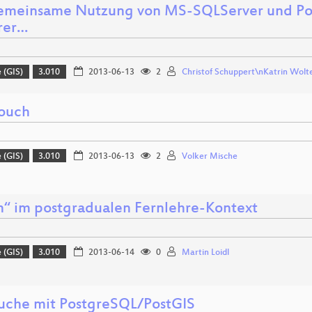
emeinsame Nutzung von MS-SQLServer und Po
rer…
 (GIS)
3.010
2013-06-13
2
Christof Schuppert\nKatrin Wol
ouch
 (GIS)
3.010
2013-06-13
2
Volker Mische
“ im postgradualen Fernlehre-Kontext
 (GIS)
3.010
2013-06-14
0
Martin Loidl
uche mit PostgreSQL/PostGIS