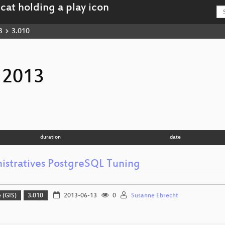
3
3.010
 2013
duration
date
istratives PostgreSQL Tuning
 (GIS)
3.010
2013-06-13
0
Susanne Ebrecht