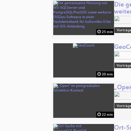
Die g
weite
Vorträge
25 min
GeoC
Vorträge
20 min
„Open
Vorträge
22 min
Ort-S