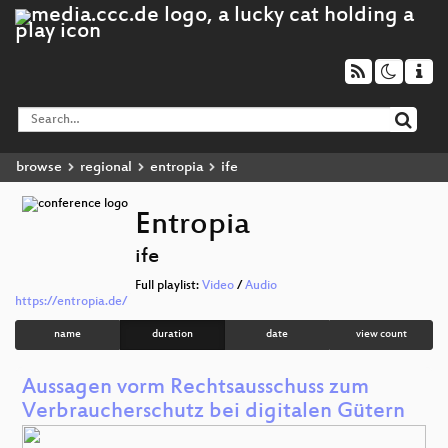
browse
regional
entropia
ife
Entropia
ife
Full playlist:
Video
/
Audio
https://entropia.de/
name
duration
date
view count
Aussagen vorm Rechtsausschuss zum
Verbraucherschutz bei digitalen Gütern