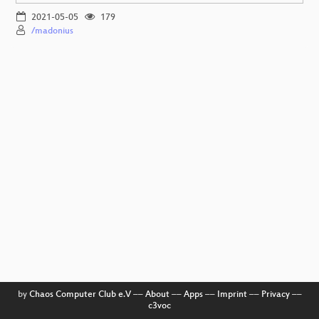
2021-05-05
179
/madonius
by
Chaos Computer Club e.V
––
About
––
Apps
––
Imprint
––
Privacy
––
c3voc