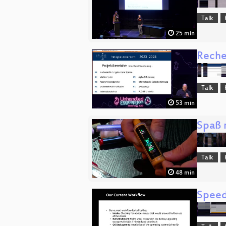
Talk
25 min
Reche
Talk
53 min
Spaß 
Talk
48 min
Speed