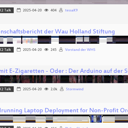
K2 Talk
2025-04-20
404
tessaK9
nschaftsbericht der Wau Holland Stiftung
K2 Talk
2025-04-20
245
Vorstand der WHS
mit E-Zigaretten - Oder : Der Arduino auf der 
K2 Talk
2025-04-20
2.0k
Stormwind
running Laptop Deployment for Non-Profit Or