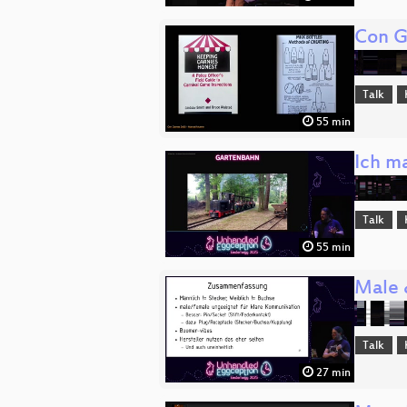
Con G
Talk
55 min
Ich m
Talk
55 min
Male 
Talk
27 min