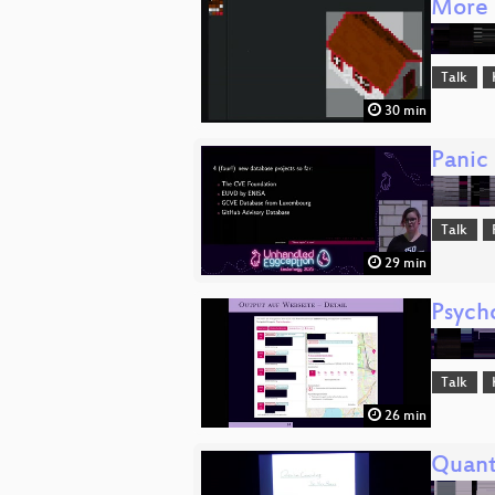
More 
Talk
30 min
Panic
Talk
29 min
Psych
Talk
26 min
Quant