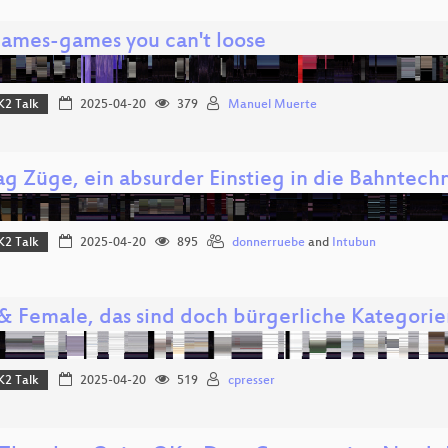
ames-games you can't loose
K2 Talk
2025-04-20
379
Manuel Muerte
ag Züge, ein absurder Einstieg in die Bahntech
K2 Talk
2025-04-20
895
donnerruebe
and
Intubun
& Female, das sind doch bürgerliche Kategorie
K2 Talk
2025-04-20
519
cpresser