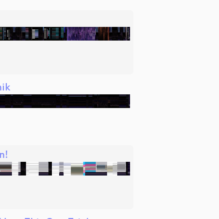
nik
n!