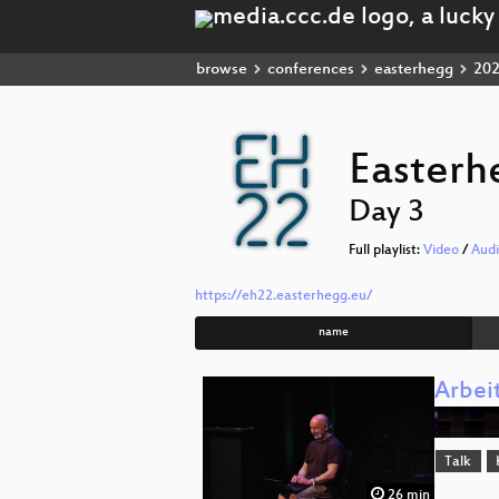
browse
conferences
easterhegg
20
Easterh
Day 3
Full playlist:
Video
/
Aud
https://eh22.easterhegg.eu/
name
Arbei
Talk
26 min