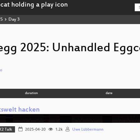
25
Day 3
egg 2025: Unhandled Eggc
io
duration
date
tswelt hacken
K2 Talk
2025-04-20
1.2k
Uwe Lübbermann