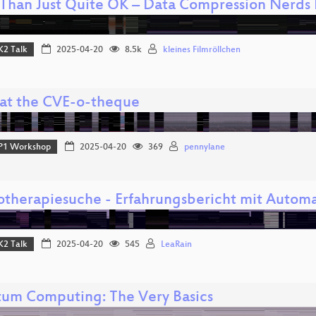
Than Just Quite OK – Data Compression Nerds 
K2 Talk
2025-04-20
8.5k
kleines Filmröllchen
 at the CVE-o-theque
P1 Workshop
2025-04-20
369
pennylane
otherapiesuche - Erfahrungsbericht mit Automa
K2 Talk
2025-04-20
545
LeaRain
um Computing: The Very Basics