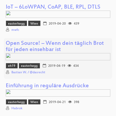
IoT – 6LoWPAN, CoAP, BLE, RPL, DTLS
easterhegg
Wien
2019-04-20
439
mwfc
Open Source! – Wenn dein täglich Brot
für jeden einsehbar ist
eh19
easterhegg
2019-04-19
434
Bastian W. / @dasrecht
Einführung in reguläre Ausdrücke
easterhegg
Wien
2019-04-21
398
Habrok