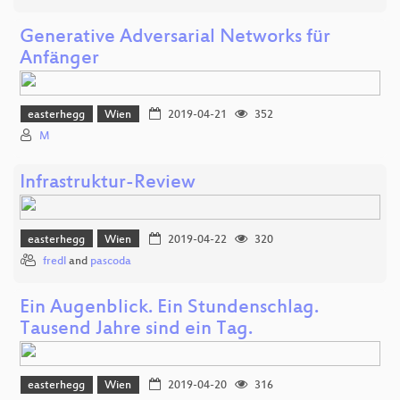
Generative Adversarial Networks für
Anfänger
easterhegg
Wien
2019-04-21
352
M
Infrastruktur-Review
easterhegg
Wien
2019-04-22
320
fredl
and
pascoda
Ein Augenblick. Ein Stundenschlag.
Tausend Jahre sind ein Tag.
easterhegg
Wien
2019-04-20
316