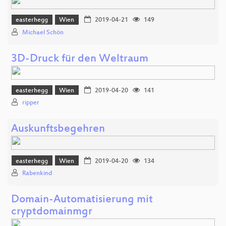
easterhegg
Wien
2019-04-21
149
Michael Schön
3D-Druck für den Weltraum
easterhegg
Wien
2019-04-20
141
ripper
Auskunftsbegehren
easterhegg
Wien
2019-04-20
134
Rabenkind
Domain-Automatisierung mit
cryptdomainmgr