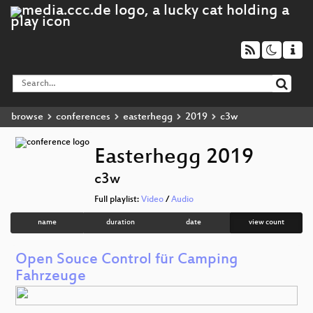
browse
conferences
easterhegg
2019
c3w
Easterhegg 2019
c3w
Full playlist:
Video
/
Audio
name
duration
date
view count
Open Souce Control für Camping
Fahrzeuge