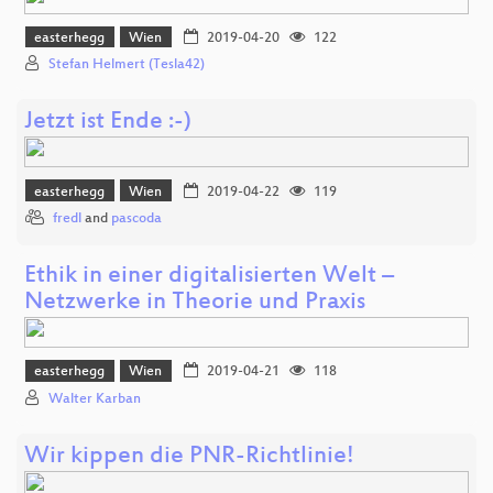
easterhegg
Wien
2019-04-20
122
Stefan Helmert (Tesla42)
Jetzt ist Ende :-)
easterhegg
Wien
2019-04-22
119
fredl
and
pascoda
Ethik in einer digitalisierten Welt –
Netzwerke in Theorie und Praxis
easterhegg
Wien
2019-04-21
118
Walter Karban
Wir kippen die PNR-Richtlinie!