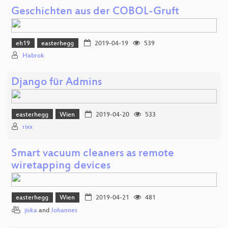
Geschichten aus der COBOL-Gruft
eh19
easterhegg
2019-04-19
539
Habrok
Django für Admins
easterhegg
Wien
2019-04-20
533
rixx
Smart vacuum cleaners as remote
wiretapping devices
easterhegg
Wien
2019-04-21
481
jiska
and
Johannes