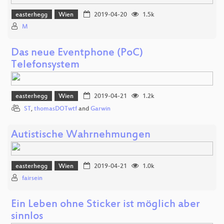
easterhegg
Wien
2019-04-20
1.5k
M
Das neue Eventphone (PoC)
Telefonsystem
easterhegg
Wien
2019-04-21
1.2k
ST
,
thomasDOTwtf
and
Garwin
Autistische Wahrnehmungen
easterhegg
Wien
2019-04-21
1.0k
fairsein
Ein Leben ohne Sticker ist möglich aber
sinnlos