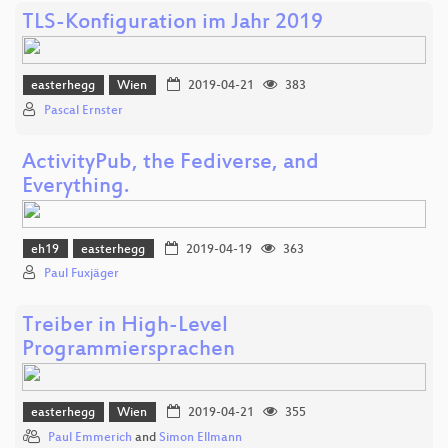
TLS-Konfiguration im Jahr 2019
easterhegg
Wien
2019-04-21
383
Pascal Ernster
ActivityPub, the Fediverse, and
Everything.
eh19
easterhegg
2019-04-19
363
Paul Fuxjäger
Treiber in High-Level
Programmiersprachen
easterhegg
Wien
2019-04-21
355
Paul Emmerich
and
Simon Ellmann