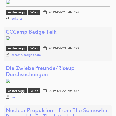
easterhegg
Wien
2019-04-21
976
eckartt
CCCamp Badge Talk
easterhegg
Wien
2019-04-20
929
cccamp badge team
Die Zwiebelfreunde/Riseup
Durchsuchungen
easterhegg
Wien
2019-04-22
872
mo
Nuclear Propulsion – From The Somewhat