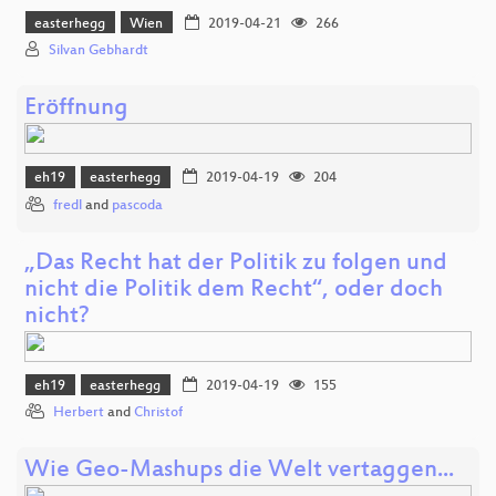
easterhegg
Wien
2019-04-21
266
Silvan Gebhardt
Eröffnung
eh19
easterhegg
2019-04-19
204
fredl
and
pascoda
„Das Recht hat der Politik zu folgen und
nicht die Politik dem Recht“, oder doch
nicht?
eh19
easterhegg
2019-04-19
155
Herbert
and
Christof
Wie Geo-Mashups die Welt vertaggen...