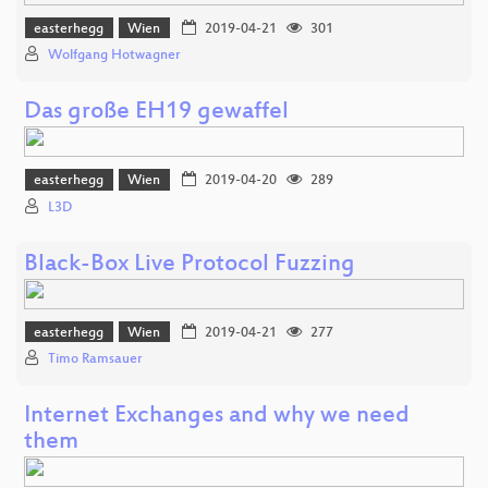
easterhegg
Wien
2019-04-21
301
Wolfgang Hotwagner
Das große EH19 gewaffel
easterhegg
Wien
2019-04-20
289
L3D
Black-Box Live Protocol Fuzzing
easterhegg
Wien
2019-04-21
277
Timo Ramsauer
Internet Exchanges and why we need
them