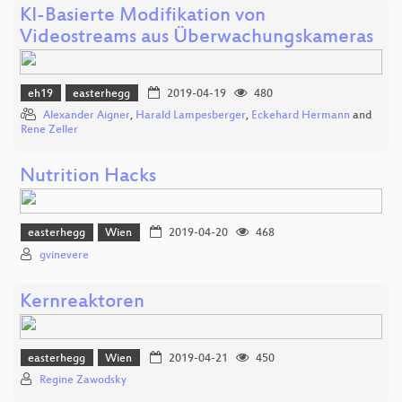
KI-Basierte Modifikation von
Videostreams aus Überwachungskameras
eh19
easterhegg
2019-04-19
480
Alexander Aigner
,
Harald Lampesberger
,
Eckehard Hermann
and
Rene Zeller
Nutrition Hacks
easterhegg
Wien
2019-04-20
468
gvinevere
Kernreaktoren
easterhegg
Wien
2019-04-21
450
Regine Zawodsky