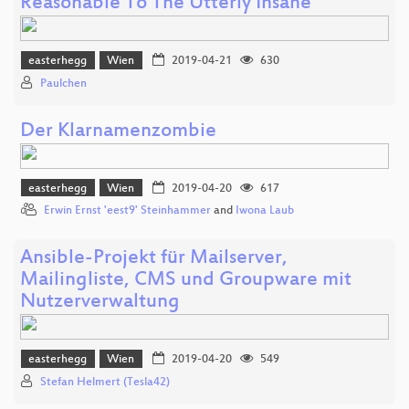
Reasonable To The Utterly Insane
easterhegg
Wien
2019-04-21
630
Paulchen
Der Klarnamenzombie
easterhegg
Wien
2019-04-20
617
Erwin Ernst 'eest9' Steinhammer
and
Iwona Laub
Ansible-Projekt für Mailserver,
Mailingliste, CMS und Groupware mit
Nutzerverwaltung
easterhegg
Wien
2019-04-20
549
Stefan Helmert (Tesla42)