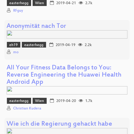
easterhegg
Wien
2019-04-21
2.7k
RFguy
Anonymität nach Tor
eh19
easterhegg
2019-04-19
2.2k
mo
All Your Fitness Data Belongs to You:
Reverse Engineering the Huawei Health
Android App
easterhegg
Wien
2019-04-20
1.7k
Christian Kudera
Wie ich die Regierung gehackt habe