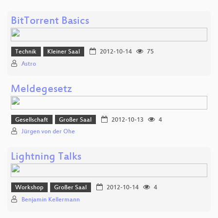
BitTorrent Basics
Technik
Kleiner Saal
2012-10-14
75
Astro
Meldegesetz
Gesellschaft
Großer Saal
2012-10-13
4
Jürgen von der Ohe
Lightning Talks
Workshop
Großer Saal
2012-10-14
4
Benjamin Kellermann