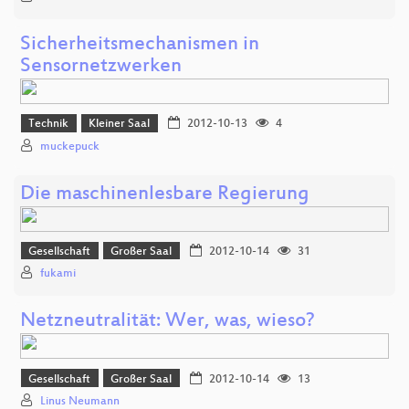
Sicherheitsmechanismen in
Sensornetzwerken
Technik
Kleiner Saal
2012-10-13
4
muckepuck
Die maschinenlesbare Regierung
Gesellschaft
Großer Saal
2012-10-14
31
fukami
Netzneutralität: Wer, was, wieso?
Gesellschaft
Großer Saal
2012-10-14
13
Linus Neumann