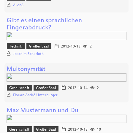
Alien8
Gibt es einen sprachlichen
Fingerabdruck?
Technik
Großer Saal
2012-10-13
2
Joachim Scharloth
Multonymität
Gesellschaft
Großer Saal
2012-10-14
2
Florian André Unterburger
Max Mustermann und Du
Gesellschaft
Großer Saal
2012-10-13
10