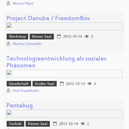
Martin Pilpul
Project Danube / FreedomBox
Workshop
Kleiner Saal
2012-10-14
2
Markus Sabadello
Technologieentwicklung als soziales
Phänomen
Gesellschaft
Großer Saal
2012-10-13
3
Paul Stadelhofer
Pentabug
Technik
Kleiner Saal
2012-10-14
2