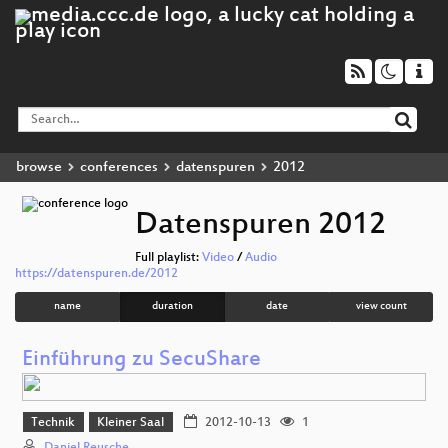
browse
conferences
datenspuren
2012
Datenspuren 2012
Full playlist:
Video
/
Audio
https://datenspuren.de/2012
name
duration
date
view count
Einführung zu SecuShare
Technik
Kleiner Saal
2012-10-13
1
Daniel Reusche