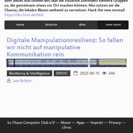
aber dieses Mal (hoffen wir) läßt die Situation zumindest kleinere Gruppen
zu, die gemeinsam etwas vor Ort machen können. Also nutzen wir die
Chance, die lokalen Blasen weltweit zu vernetzen. Hack the new normal!
https://di.c3voc.de/bb3:
name
duration
date
view count
Digitale Manipulationsresilienz: So fallen
wir nicht auf manipulative
Kommunikation rein
Resiliency & Intelligence
DIVOC
2022-04-15
646
Lea Richter
by
Chaos Computer Club e.V
––
About
––
Apps
––
Imprint
––
Privacy
––
c3voc