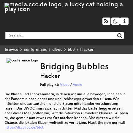
browse
conferences
divoc
bb3
Hacker
Bridging Bubbles
Hacker
Full playlist:
Video
/
Audio
Die Blasen und Echokammern, in denen wir uns alle bewegen, scheinen in
der Pandemie noch enger und undurchlässiger geworden zu sein. Wir
möchten uns austauschen, und die Blasen miteinander verschmelzen
lassen. Das DiVOC muss zwar zum dritten Mal das Easterhegg ersetzen,
aber dieses Mal (hoffen wir) läßt die Situation zumindest kleinere Gruppen
zu, die gemeinsam etwas vor Ort machen können. Also nutzen wir die
Chance, die lokalen Blasen weltweit zu vernetzen. Hack the new normal!
https://di.c3voc.de/bb3: