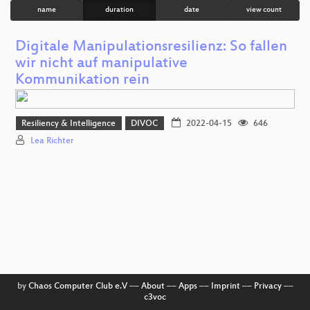
name
duration
date
view count
Digitale Manipulationsresilienz: So fallen
wir nicht auf manipulative
Kommunikation rein
Resiliency & Intelligence
DIVOC
2022-04-15
646
Lea Richter
by
Chaos Computer Club e.V
––
About
––
Apps
––
Imprint
––
Privacy
––
c3voc