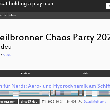
cp25-deu
eilbronner Chaos Party 20
-deu
/
Audio
duration
date
n für Nerds: Aero- und Hydrodynamik am Schif
rtragsraum
dhcp25-deu
2025-10-31
409
David Mülheims