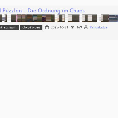
 Puzzlen – Die Ordnung im Chaos
rtragsraum
dhcp25-deu
2025-10-31
169
Pandakatze