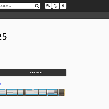
25
view count
f