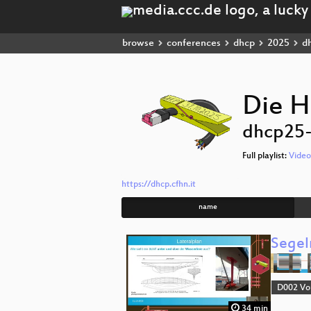
browse
conferences
dhcp
2025
dh
Die H
dhcp25
Full playlist:
Video
https://dhcp.cfhn.it
name
Segel
D002 Vo
34 min