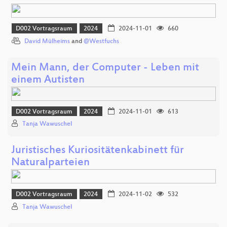
D002 Vortragsraum
2024
2024-11-01
660
David Mülheims
and
@Westfuchs
Mein Mann, der Computer - Leben mit
einem Autisten
D002 Vortragsraum
2024
2024-11-01
613
Tanja Wawuschel
Juristisches Kuriositätenkabinett für
Naturalparteien
D002 Vortragsraum
2024
2024-11-02
532
Tanja Wawuschel