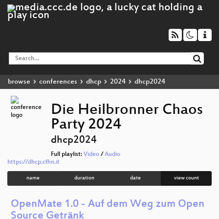
browse
conferences
dhcp
2024
dhcp2024
Die Heilbronner Chaos
Party 2024
dhcp2024
Full playlist:
Video
/
Audio
https://dhcp.cfhn.it
name
duration
date
view count
OpenMate 1.0 - Auf dem Weg zum Open
Source Getränk