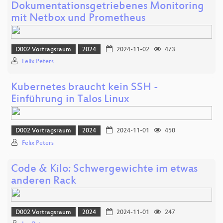
Dokumentationsgetriebenes Monitoring
mit Netbox und Prometheus
D002 Vortragsraum
2024
2024-11-02
473
Felix Peters
Kubernetes braucht kein SSH -
Einführung in Talos Linux
D002 Vortragsraum
2024
2024-11-01
450
Felix Peters
Code & Kilo: Schwergewichte im etwas
anderen Rack
D002 Vortragsraum
2024
2024-11-01
247