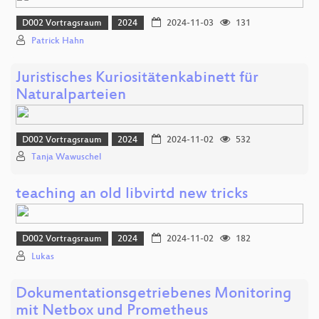
D002 Vortragsraum
2024
2024-11-03
131
Patrick Hahn
Juristisches Kuriositätenkabinett für
Naturalparteien
D002 Vortragsraum
2024
2024-11-02
532
Tanja Wawuschel
teaching an old libvirtd new tricks
D002 Vortragsraum
2024
2024-11-02
182
Lukas
Dokumentationsgetriebenes Monitoring
mit Netbox und Prometheus