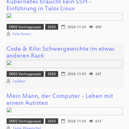
Kubernetes braucht kein SSH -
Einführung in Talos Linux
D002 Vortragsraum
2024
2024-11-01
450
Felix Peters
Code & Kilo: Schwergewichte im etwas
anderen Rack
D002 Vortragsraum
2024
2024-11-01
247
LeaRain
Mein Mann, der Computer - Leben mit
einem Autisten
D002 Vortragsraum
2024
2024-11-01
613
Tanja Wawuschel