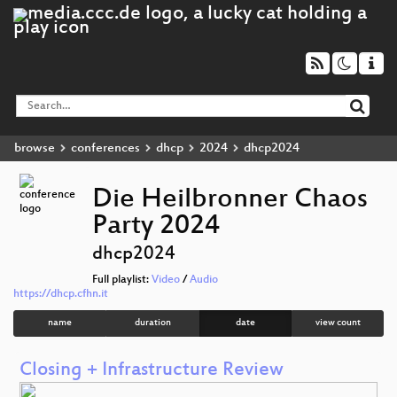
browse
conferences
dhcp
2024
dhcp2024
Die Heilbronner Chaos
Party 2024
dhcp2024
Full playlist:
Video
/
Audio
https://dhcp.cfhn.it
name
duration
date
view count
Closing + Infrastructure Review