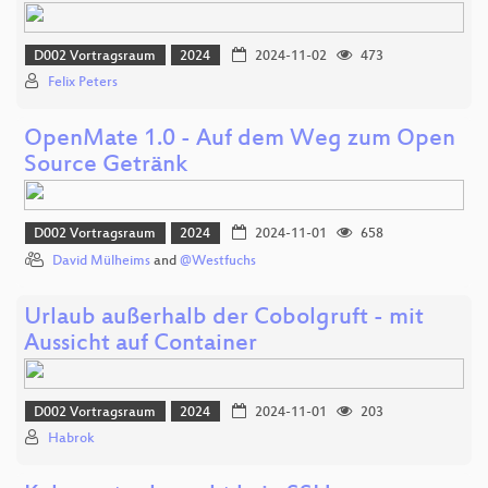
D002 Vortragsraum
2024
2024-11-02
473
Felix Peters
OpenMate 1.0 - Auf dem Weg zum Open
Source Getränk
D002 Vortragsraum
2024
2024-11-01
658
David Mülheims
and
@Westfuchs
Urlaub außerhalb der Cobolgruft - mit
Aussicht auf Container
D002 Vortragsraum
2024
2024-11-01
203
Habrok