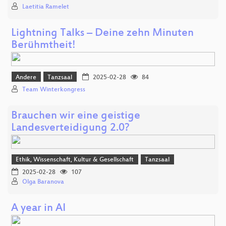
Laetitia Ramelet
Lightning Talks – Deine zehn Minuten
Berühmtheit!
Andere
Tanzsaal
2025-02-28
84
Team Winterkongress
Brauchen wir eine geistige
Landesverteidigung 2.0?
Ethik, Wissenschaft, Kultur & Gesellschaft
Tanzsaal
2025-02-28
107
Olga Baranova
A year in AI