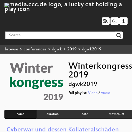
browse
conferences
dgwk
2019
dgwk2019
Winterkongres
2019
dgwk2019
Full playlist:
Video
/
Audio
name
duration
date
view count
Cyberwar und dessen Kollateralschäden