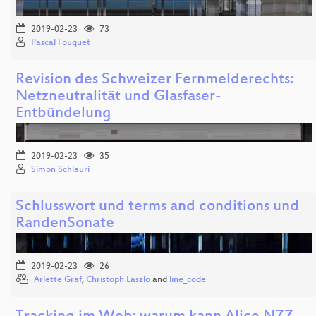
2019-02-23
73
Pascal Fouquet
Revision des Schweizer Fernmelderechts:
Netzneutralität und Glasfaser-
Entbündelung
2019-02-23
35
Simon Schlauri
Schlusswort und terms and conditions und
RandenSonate
2019-02-23
26
Arlette Graf
,
Christoph Laszlo
and
line_code