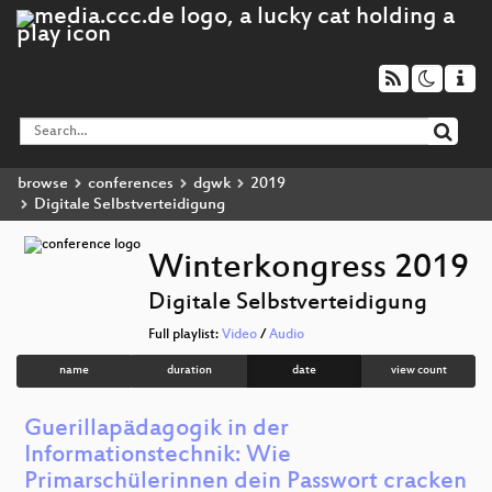
browse
conferences
dgwk
2019
Digitale Selbstverteidigung
Winterkongress 2019
Digitale Selbstverteidigung
Full playlist:
Video
/
Audio
name
duration
date
view count
Guerillapädagogik in der
Informationstechnik: Wie
Primarschülerinnen dein Passwort cracken