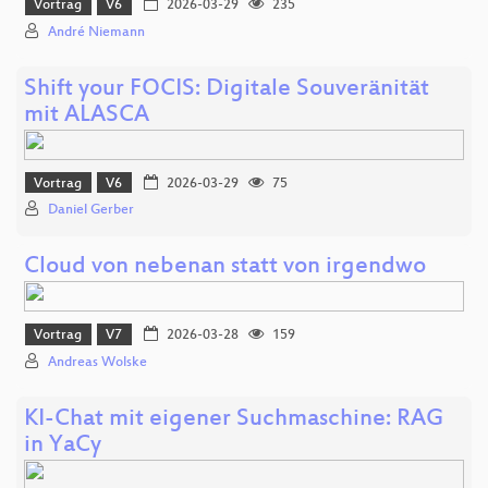
Vortrag
V6
2026-03-29
235
André Niemann
Shift your FOCIS: Digitale Souveränität
mit ALASCA
Vortrag
V6
2026-03-29
75
Daniel Gerber
Cloud von nebenan statt von irgendwo
Vortrag
V7
2026-03-28
159
Andreas Wolske
KI-Chat mit eigener Suchmaschine: RAG
in YaCy