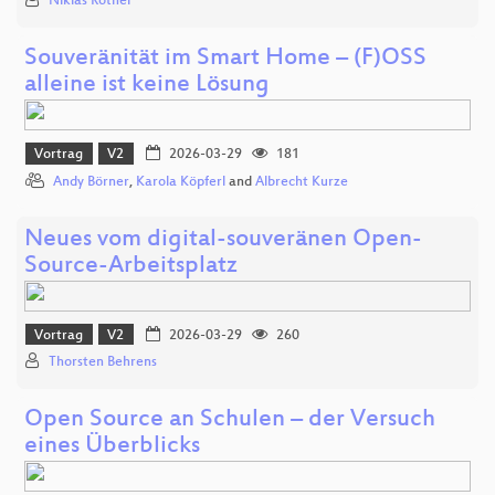
Niklas Rother
Souveränität im Smart Home – (F)OSS
alleine ist keine Lösung
Vortrag
V2
2026-03-29
181
Andy Börner
,
Karola Köpferl
and
Albrecht Kurze
Neues vom digital-souveränen Open-
Source-Arbeitsplatz
Vortrag
V2
2026-03-29
260
Thorsten Behrens
Open Source an Schulen – der Versuch
eines Überblicks