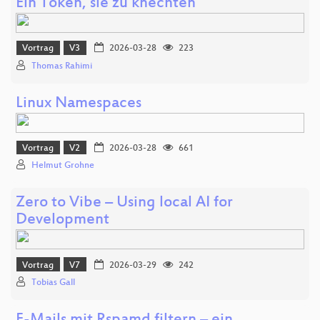
Ein Token, sie zu knechten
Vortrag
V3
2026-03-28
223
Thomas Rahimi
Linux Name­spaces
Vortrag
V2
2026-03-28
661
Helmut Grohne
Zero to Vibe – Using local AI for
Development
Vortrag
V7
2026-03-29
242
Tobias Gall