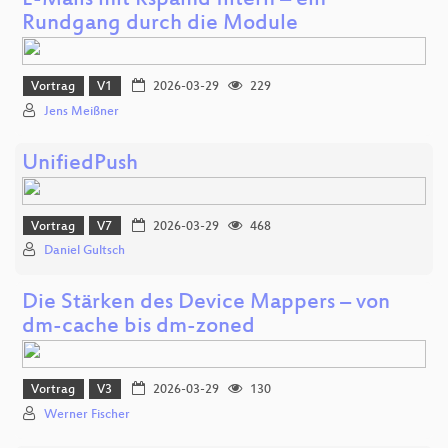
E-Mails mit Rspamd filtern – ein
Rundgang durch die Module
Vortrag
V1
2026-03-29
229
Jens Meißner
UnifiedPush
Vortrag
V7
2026-03-29
468
Daniel Gultsch
Die Stärken des Device Mappers – von
dm-cache bis dm-zoned
Vortrag
V3
2026-03-29
130
Werner Fischer