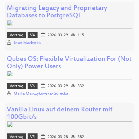
Migrating Legacy and Proprietary
Databases to PostgreSQL
Vortrag
V4
2026-03-29
115
Josef Machytka
Qubes OS: Flexible Virtualization For (Not
Only) Power Users
Vortrag
V6
2026-03-29
332
Marta Marczykowska-Górecka
Vanilla Linux auf deinem Router mit
100Gbit/s
Vortrag
V5
2026-03-28
382