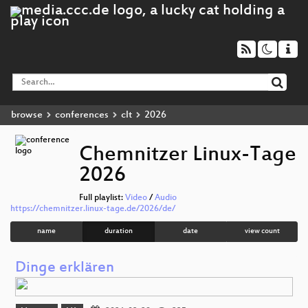
browse
conferences
clt
2026
Chemnitzer Linux-Tage
2026
Full playlist:
Video
/
Audio
https://chemnitzer.linux-tage.de/2026/de/
name
duration
date
view count
Dinge erklären