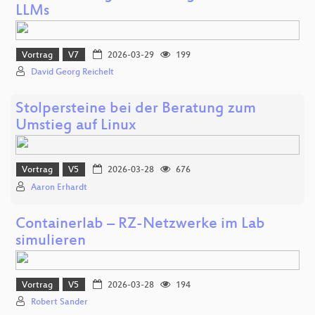
LLMs
Vortrag
V7
2026-03-29
199
David Georg Reichelt
Stolpersteine bei der Beratung zum
Umstieg auf Linux
Vortrag
V5
2026-03-28
676
Aaron Erhardt
Containerlab – RZ-Netzwerke im Lab
simulieren
Vortrag
V5
2026-03-28
194
Robert Sander