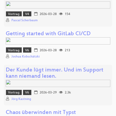
Vortrag
V4
2026-03-28
154
Pascal Scherbaum
Getting started with GitLab CI/CD
Vortrag
V6
2026-03-28
213
Joshua Kobschätzki
Der Kunde lügt immer. Und im Support
kann niemand lesen.
Vortrag
V6
2026-03-29
2.3k
Jörg Kastning
Chaos überwinden mit Typst