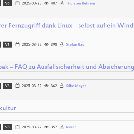
V6
2025-03-23
407
Thorsten Behrens
er Fernzugriff dank Linux – selbst auf ein Win
V6
2025-03-22
398
Stefan Baur
oak – FAQ zu Ausfallsicherheit und Absicherun
V6
2025-03-22
362
Silke Meyer
kultur
V6
2025-03-22
357
leyrer