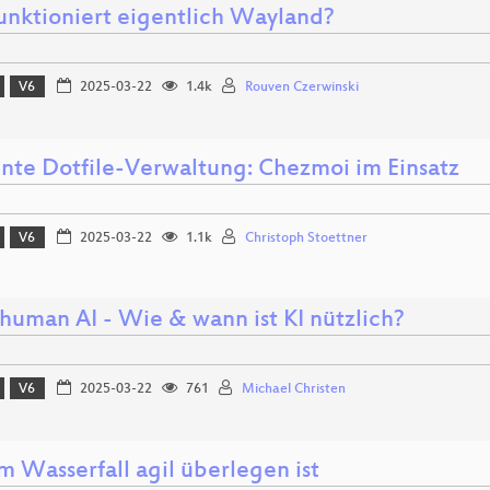
unktioniert eigentlich Wayland?
V6
2025-03-22
1.4k
Rouven Czerwinski
iente Dotfile-Verwaltung: Chezmoi im Einsatz
V6
2025-03-22
1.1k
Christoph Stoettner
human AI - Wie & wann ist KI nützlich?
V6
2025-03-22
761
Michael Christen
 Wasserfall agil überlegen ist