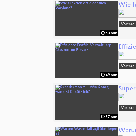
Wie f
Vortrag
50 min
Effiz
Vortrag
49 min
Super
Vortrag
57 min
Warum