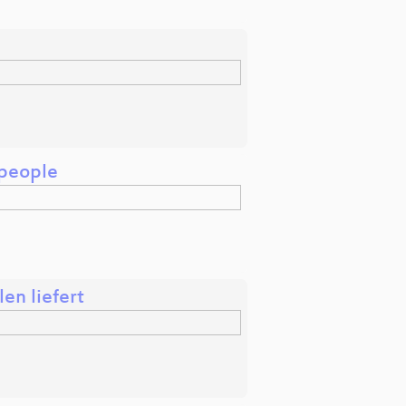
 people
en liefert