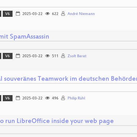
V6
2025-03-22
622
André Niemann
mit SpamAssassin
V6
2025-03-22
511
Zsolt Barat
al souveränes Teamwork im deutschen Behörde
V6
2025-03-22
496
Philip Rühl
o run LibreOffice inside your web page