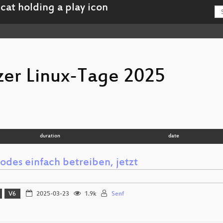
er Linux-Tage 2025
duration
date
odes einfach betreiben, jetzt
V6
2025-03-23
1.9k
Senf