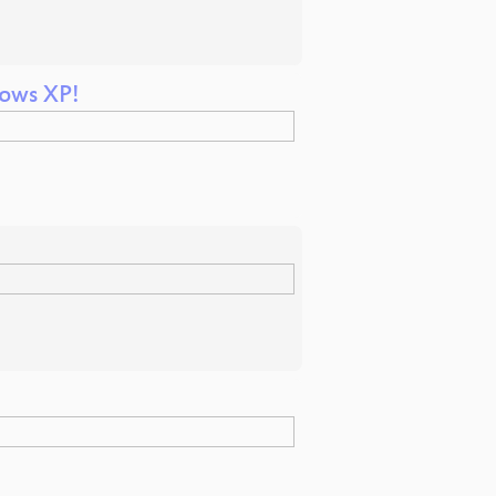
dows XP!
g