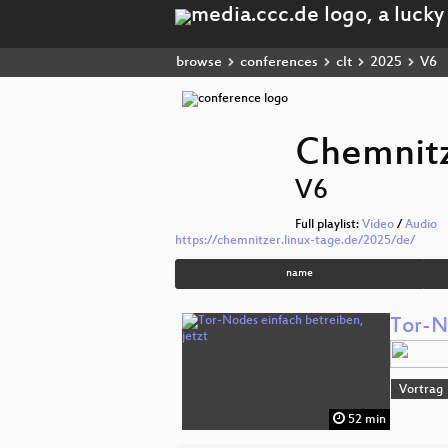
browse
conferences
clt
2025
V6
Chemnitz
V6
Full playlist:
Video
/
Audio
https://chemnitzer.linux-tage.de/2025/de/
name
Tor-N
Vortrag
52 min