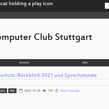
mputer Club Stuttgart
duration
date
schutz-Rückblick 2021 und Sprechstunde
hutz
lfdi
2021-12-29
795
Alvar Freunde