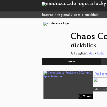
browse
regional
cccs
rückblick
Chaos Co
rückblick
Full playlist:
Video
/
Audio
name
Daten
datensc
93 min