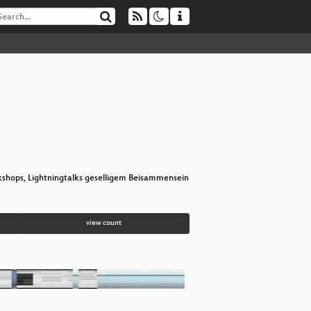
hops, Lightningtalks geselligem Beisammensein
view count