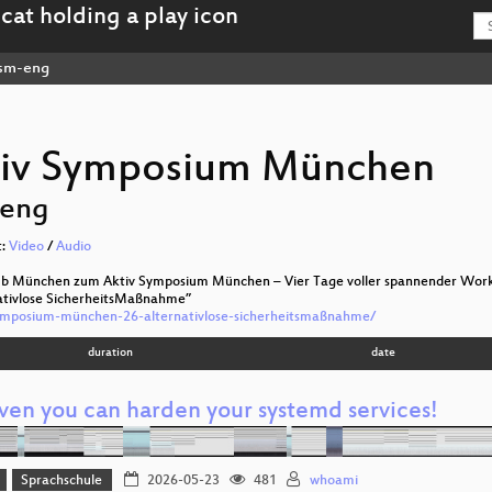
sm-eng
tiv Symposium München
-eng
t:
Video
/
Audio
ub München zum Aktiv Symposium München – Vier Tage voller spannender Works
nativlose SicherheitsMaßnahme”
symposium-münchen-26-alternativlose-sicherheitsmaßnahme/
duration
date
even you can harden your systemd services!
Sprachschule
2026-05-23
481
whoami