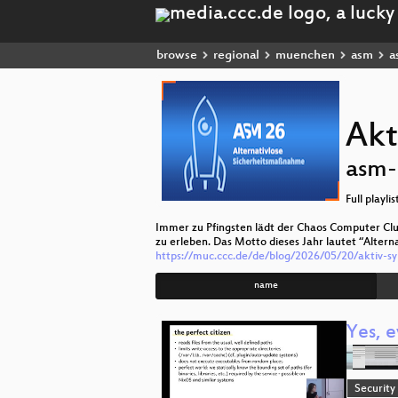
browse
regional
muenchen
asm
a
Ak
asm
Full playlis
Immer zu Pfingsten lädt der Chaos Computer Cl
zu erleben. Das Motto dieses Jahr lautet “Alter
https://muc.ccc.de/de/blog/2026/05/20/aktiv-
name
Yes, 
Security