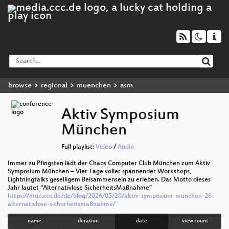
browse
regional
muenchen
asm
Aktiv Symposium
München
Full playlist:
Video
/
Audio
Immer zu Pfingsten lädt der Chaos Computer Club München zum Aktiv
Symposium München – Vier Tage voller spannender Workshops,
Lightningtalks geselligem Beisammensein zu erleben. Das Motto dieses
Jahr lautet “Alternativlose SicherheitsMaßnahme”
https://muc.ccc.de/de/blog/2026/05/20/aktiv-symposium-münchen-26-
alternativlose-sicherheitsmaßnahme/
name
duration
date
view count