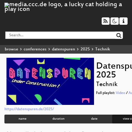
browse
conferences
datenspuren
2025
Technik
Datensp
2025
Technik
Full playlist:
Video
/
A
https://datenspuren.de/2025/
name
duration
date
view c