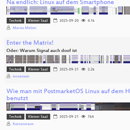
Na endlich: Linux auf dem Smartphone
Technik
Kleiner Saal
2025-09-20
4.1k
Marius Melzer
Enter the Matrix!
Oder: Warum Signal auch doof ist
Technik
Kleiner Saal
2025-09-21
2.2k
mcnesium
Wie man mit PostmarketOS Linux auf dem 
benutzt
Technik
Kleiner Saal
2025-09-21
764
Katzenmann