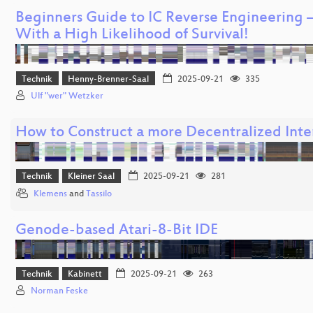
Beginners Guide to IC Reverse Engineering 
With a High Likelihood of Survival!
Technik
Henny-Brenner-Saal
2025-09-21
335
Ulf "wer" Wetzker
How to Construct a more Decentralized Inte
Technik
Kleiner Saal
2025-09-21
281
Klemens
and
Tassilo
Genode-based Atari-8-Bit IDE
Technik
Kabinett
2025-09-21
263
Norman Feske