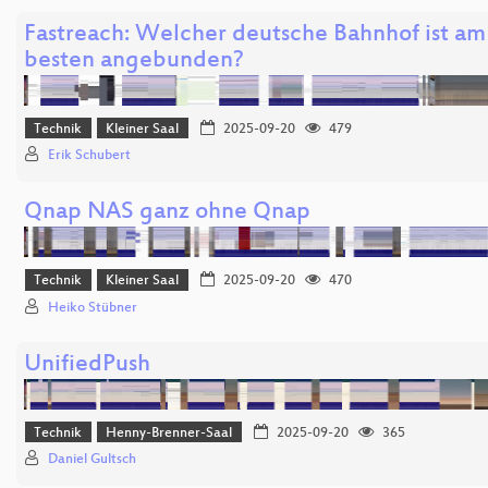
Fastreach: Welcher deutsche Bahnhof ist am
besten angebunden?
Technik
Kleiner Saal
2025-09-20
479
Erik Schubert
Qnap NAS ganz ohne Qnap
Technik
Kleiner Saal
2025-09-20
470
Heiko Stübner
UnifiedPush
Technik
Henny-Brenner-Saal
2025-09-20
365
Daniel Gultsch