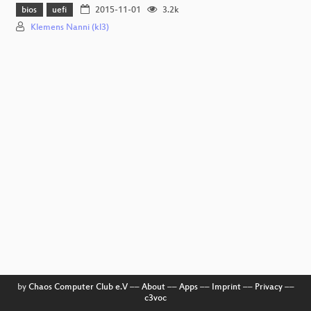
bios
uefi
2015-11-01
3.2k
Klemens Nanni (kl3)
by
Chaos Computer Club e.V
––
About
––
Apps
––
Imprint
––
Privacy
––
c3voc