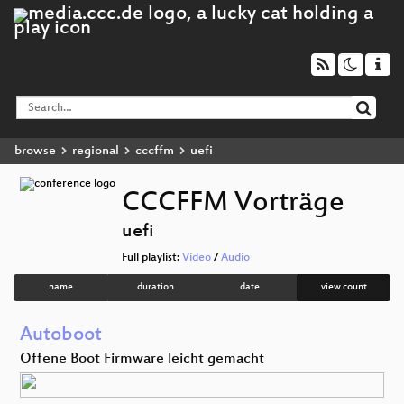
browse
regional
cccffm
uefi
CCCFFM Vorträge
uefi
Full playlist:
Video
/
Audio
name
duration
date
view count
Autoboot
Offene Boot Firmware leicht gemacht