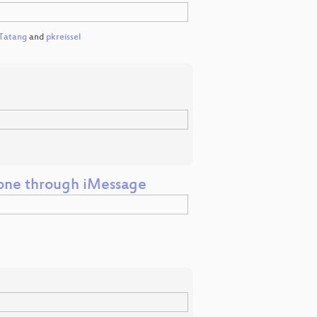
 Tatang
and
pkreissel
one through iMessage