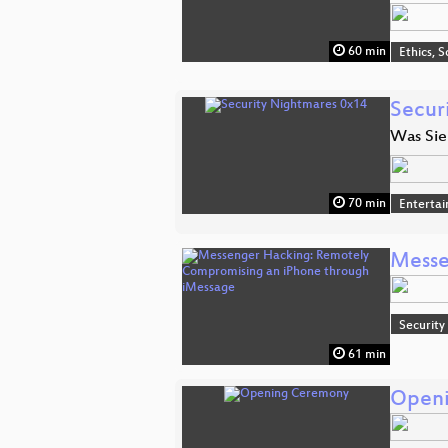
60 min
Ethics, S
Secur
Was Sie
70 min
Enterta
Messe
Security
61 min
Open