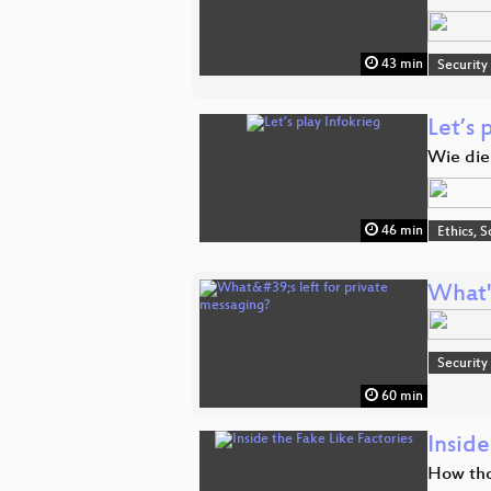
43 min
Security
Let’s 
Wie die 
46 min
Ethics, S
What's
Security
60 min
Inside
How tho