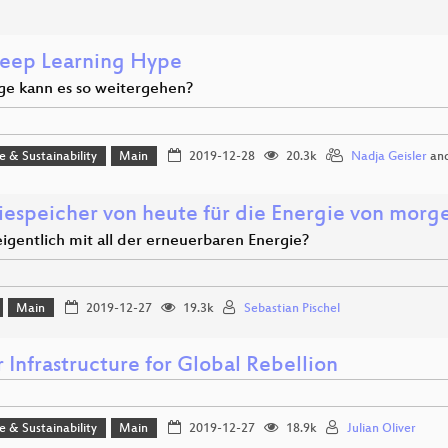
eep Learning Hype
ge kann es so weitergehen?
ce & Sustainability
Main
2019-12-28
20.3k
Nadja Geisler
an
iespeicher von heute für die Energie von morg
igentlich mit all der erneuerbaren Energie?
Main
2019-12-27
19.3k
Sebastian Pischel
 Infrastructure for Global Rebellion
ce & Sustainability
Main
2019-12-27
18.9k
Julian Oliver