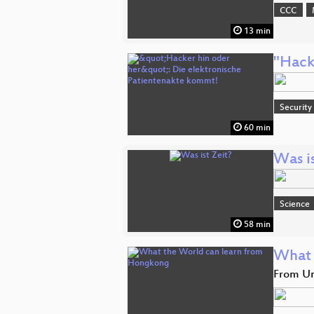
CCC
13 min
"Hack
Security
60 min
Was is
Science
58 min
What 
From Un