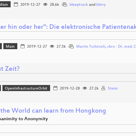
Main
2019-12-27
28.6k
bleeptrack
and
blinry
er hin oder her": Die elektronische Patienten
Main
2019-12-27
27.5k
Martin Tschirsich
,
cbro - Dr. med. 
t Zeit?
OpenInfrastructureOrbit
2019-12-28
27.2k
Steini
the World can learn from Hongkong
animity to Anonymity