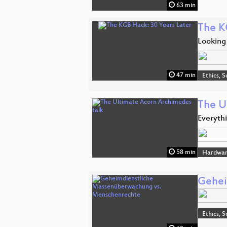
63 min
The K
Looking
47 min
Ethics, S
The U
Everyth
58 min
Hardwar
Gehei
Ethics, S