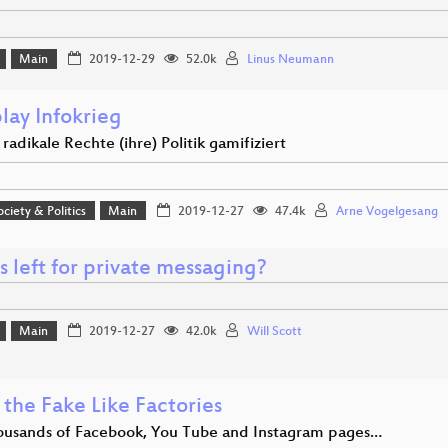
Main
2019-12-29
52.0k
Linus Neumann
play Infokrieg
radikale Rechte (ihre) Politik gamifiziert
ociety & Politics
Main
2019-12-27
47.4k
Arne Vogelgesang
 left for private messaging?
Main
2019-12-27
42.0k
Will Scott
 the Fake Like Factories
usands of Facebook, You Tube and Instagram pages…