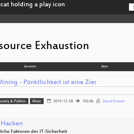
source Exhaustion
duration
date
ning - Pünktlichkeit ist eine Zier
ociety & Politics
Main
2019-12-28
102.0k
David Kriesel
 Hacken
iche Faktoren der IT-Sicherheit