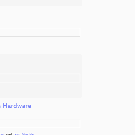
in Hardware
oss
and
Tom Marble