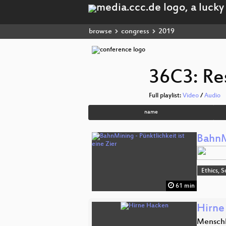
browse
congress
2019
36C3: Re
Full playlist:
Video
/
Audio
name
BahnMi
Ethics, S
61 min
Hirne
Menschl