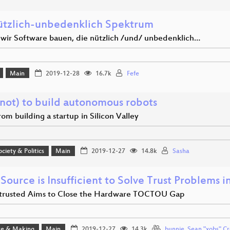
ützlich-unbedenklich Spektrum
wir Software bauen, die nützlich /und/ unbedenklich…
Main
2019-12-28
16.7k
Fefe
not) to build autonomous robots
rom building a startup in Silicon Valley
ociety & Politics
Main
2019-12-27
14.8k
Sasha
Source is Insufficient to Solve Trust Problems 
rusted Aims to Close the Hardware TOCTOU Gap
e & Making
Main
2019-12-27
14.3k
bunnie
,
Sean "xobs" Cr