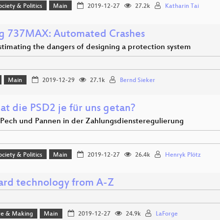
ociety & Politics
Main
2019-12-27
27.2k
Katharin Tai
g 737MAX: Automated Crashes
timating the dangers of designing a protection system
Main
2019-12-29
27.1k
Bernd Sieker
at die PSD2 je für uns getan?
, Pech und Pannen in der Zahlungsdiensteregulierung
ociety & Politics
Main
2019-12-27
26.4k
Henryk Plötz
ard technology from A-Z
e & Making
Main
2019-12-27
24.9k
LaForge