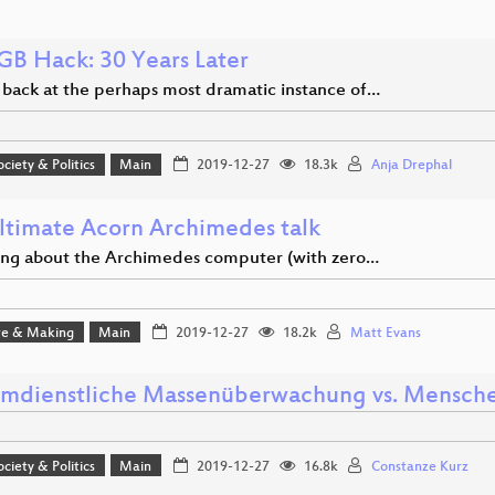
GB Hack: 30 Years Later
 back at the perhaps most dramatic instance of…
ociety & Politics
Main
2019-12-27
18.3k
Anja Drephal
ltimate Acorn Archimedes talk
ing about the Archimedes computer (with zero…
e & Making
Main
2019-12-27
18.2k
Matt Evans
mdienstliche Massenüberwachung vs. Mensch
ociety & Politics
Main
2019-12-27
16.8k
Constanze Kurz