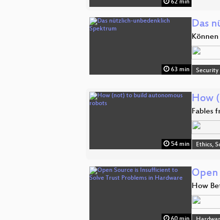
62 min
Das n
Können 
63 min
Security
How (
Fables f
54 min
Ethics, S
Open 
How Bet
60 min
Hardwar