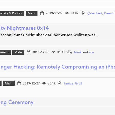
ociety & Politics
Main
2019-12-27
32.8k
@sveckert
,
Dennis
ity Nightmares 0x14
 schon immer nicht über darüber wissen wollten wer…
inment
Main
2019-12-30
31.1k
frank
and
Ron
nger Hacking: Remotely Compromising an iPh
Main
2019-12-27
30.1k
Samuel Groß
ing Ceremony