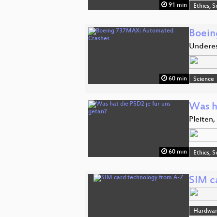
91 min
Ethics, S
Boein
Underes
60 min
Science
Was h
Pleiten
60 min
Ethics, S
SIM c
Hardwar