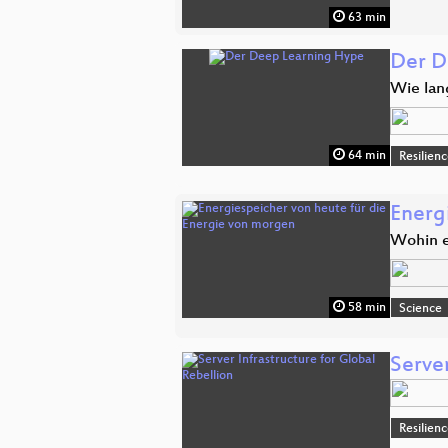
63 min
Der D
Wie lan
64 min
Resilien
Energ
Wohin e
58 min
Science
Server
Resilien