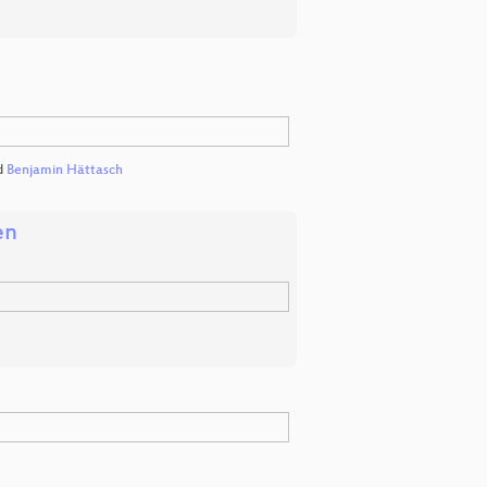
d
Benjamin Hättasch
en