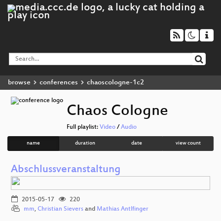
browse
conferences
chaoscologne-1c2
Chaos Cologne
Full playlist:
Video
/
Audio
name
duration
date
view count
Abschlussveranstaltung
2015-05-17
220
mm
,
Christian Sievers
and
Mathias Antlfinger