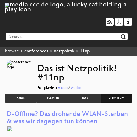
browse
conferences
netzpolitik
11np
Das ist Netzpolitik!
#11np
Full playlist:
Video
/
Audio
name
duration
date
view count
D-Offline? Das drohende WLAN-Sterben
& was wir dagegen tun können